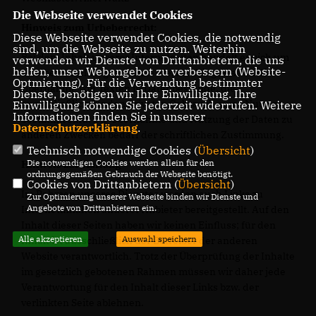
Die Webseite verwendet Cookies
Hinweis zum Urheberrecht:
Diese Webseite verwendet Cookies, die notwendig
sind, um die Webseite zu nutzen. Weiterhin
Bei dem Inhalt unserer Internetseiten handelt es sich um
verwenden wir Dienste von Drittanbietern, die uns
helfen, unser Webangebot zu verbessern (Website-
urheberrechtlich geschützte Werke. Wir gestatten die
Optmierung). Für die Verwendung bestimmter
Übernahme von Texten in Datenbestände, die
Dienste, benötigen wir Ihre Einwilligung. Ihre
ausschließlich für den privaten Gebrauch eines Nutzers
Einwilligung können Sie jederzeit widerrufen. Weitere
Informationen finden Sie in unserer
bestimmt sind. Die Übernahme und Nutzung der Daten zu
Datenschutzerklärung
.
anderen Zwecken bedarf der schriftlichen Zustimmung.
Technisch notwendige Cookies (
Übersicht
)
Die notwendigen Cookies werden allein für den
Hinweis zur Haftung
ordnungsgemäßen Gebrauch der Webseite benötigt.
Cookies von Drittanbietern (
Übersicht
)
Im Rahmen unseres Dienstes werden auch Links zu
Zur Optimierung unserer Webseite binden wir Dienste und
Angebote von Drittanbietern ein.
Internetinhalten anderer Anbieter bereitgestellt. Auf den
Inhalt dieser Seiten haben wir keinen Einfluss; für den
Alle akzeptieren
Auswahl speichern
Inhalt ist ausschließlich der Betreiber der anderen
Website verantwortlich. Trotz der Überprüfung der Inhalte
im gesetzlich gebotenen Rahmen müssen wir daher jede
Verantwortung für den Inhalt dieser Links bzw. der
verlinkten Seite ablehnen.