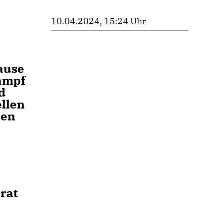
10.04.2024, 15:24 Uhr
ause
ampf
d
llen
hen
rat