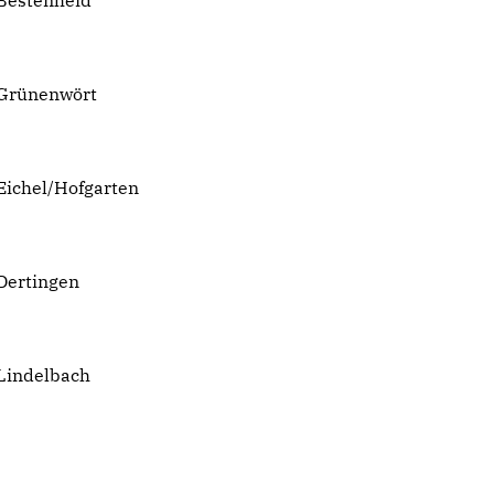
 Bestenheid
 Grünenwört
Eichel/Hofgarten
Dertingen
 Lindelbach