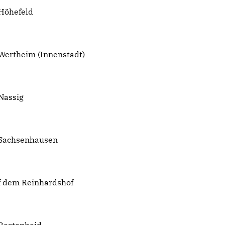
 Höhefeld
Wertheim (Innenstadt)
Nassig
 Sachsenhausen
f dem Reinhardshof