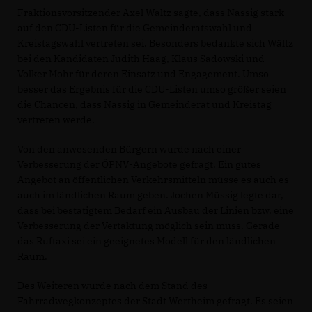
Fraktionsvorsitzender Axel Wältz sagte, dass Nassig stark
auf den CDU-Listen für die Gemeinderatswahl und
Kreistagswahl vertreten sei. Besonders bedankte sich Wältz
bei den Kandidaten Judith Haag, Klaus Sadowski und
Volker Mohr für deren Einsatz und Engagement. Umso
besser das Ergebnis für die CDU-Listen umso größer seien
die Chancen, dass Nassig in Gemeinderat und Kreistag
vertreten werde.
Von den anwesenden Bürgern wurde nach einer
Verbesserung der ÖPNV-Angebote gefragt. Ein gutes
Angebot an öffentlichen Verkehrsmitteln müsse es auch es
auch im ländlichen Raum geben. Jochen Müssig legte dar,
dass bei bestätigtem Bedarf ein Ausbau der Linien bzw. eine
Verbesserung der Vertaktung möglich sein muss. Gerade
das Ruftaxi sei ein geeignetes Modell für den ländlichen
Raum.
Des Weiteren wurde nach dem Stand des
Fahrradwegkonzeptes der Stadt Wertheim gefragt. Es seien