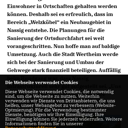
Einwohner in Ortschaften gehalten werden
können. Deshalb sei es erfreulich, dass im
Bereich „Welzkübel“ ein Neubaugebiet in
Nassig entstehe. Die Planungen für die
Sanierung der Ortsdurchfahrt sei weit
vorangeschritten. Nun hoffe man auf baldige
Umsetzung. Auch die Stadt Wertheim werde
sich bei der Sanierung und Umbau der
Gehwege stark finanziell beteiligen. Auffällig
beim Rundgang war, dass Nassig
Die Webseite verwendet Cookies
infrastrukturell sehr gut aufgestellt sei. „Uns
Diese Webseite verwendet Cookies, die notwendig
geht es in Nassig gut“, so Ortsvorsteher
sind, um die Webseite zu nutzen. Weiterhin
verwenden wir Dienste von Drittanbietern, die uns
Volker Mohr.
helfen, unser Webangebot zu verbessern (Website-
Optmierung). Für die Verwendung bestimmter
Dienste, benötigen wir Ihre Einwilligung. Ihre
Einwilligung können Sie jederzeit widerrufen. Weitere
Informationen finden Sie in unserer