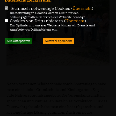
Datenschutzerklärung
.
Technisch notwendige Cookies (
Übersicht
)
Die notwendigen Cookies werden allein für den
ordnungsgemäßen Gebrauch der Webseite benötigt.
Cookies von Drittanbietern (
Übersicht
)
Zur Optimierung unserer Webseite binden wir Dienste und
Angebote von Drittanbietern ein.
Alle akzeptieren
Auswahl speichern
Neben der neuen Wildbachhalle sowie Sportanlagen habe
man eine intakte Grundschule und Kindergarten. Es gebe
gute Nahversorgungsangebote. Die Vereinslandschaft im
sportlichen und kulturellen Bereich sei vorbildlich. Für das
Feuerwehrgebäude habe man eine bedarfsgerechte und
kostengünstige Lösung gefunden. Auch ein neues