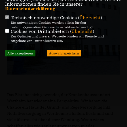
Informationen finden Sie in unserer
Datenschutzerklärung
.
Technisch notwendige Cookies (
Übersicht
)
Die notwendigen Cookies werden allein für den
ordnungsgemäßen Gebrauch der Webseite benötigt.
Cookies von Drittanbietern (
Übersicht
)
Zur Optimierung unserer Webseite binden wir Dienste und
Angebote von Drittanbietern ein.
Alle akzeptieren
Auswahl speichern
Das Blatt hat sich gewendet, der Krankenhausstandort
Wertheim hat wieder eine Perspektive. Wir haben die
Chance ein Haus der Grund- und Regelversorgung inkl.
Notfallversorgung in Wertheim zu halten. Bestimmt sind
viele überrascht über dieser Wendung. Wenn wir es
schaffen alles wie geplant umzusetzen mit der