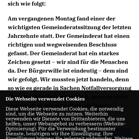
sich wie folgt:
Am vergangenen Montag fand einer der
wichtigsten Gemeinderatssitzung der letzten
Jahrzehnte statt. Der Gemeinderat hat einen
richtigen und wegweisenden Beschluss
gefasst. Der Gemeinderat hat ein starkes
Zeichen gesetzt – wir sind für die Menschen
da. Der Bürgerwille ist eindeutig – dem sind
wir gefolgt. Wir mussten jetzt handeln, denn
so wie es gerade in Sachen Notfallversorgung
ohne den Klinikstandort läuft, kann es nicht
Die Webseite verwendet Cookies
weitergehen wie viele Praxisbeispiele
Diese Webseite verwendet Cookies, die notwendig
belegen.
sind, um die Webseite zu nutzen. Weiterhin
verwenden wir Dienste von Drittanbietern, die uns
helfen, unser Webangebot zu verbessern (Website-
Optmierung). Für die Verwendung bestimmter
Dienste, benötigen wir Ihre Einwilligung. Ihre
Einwilligung können Sie jederzeit widerrufen. Weitere