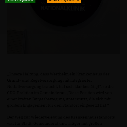
Unsere Haltung, dass Wertheim ein Krankenhaus der
Grund- und Regelversorgung mit integrierter
Notfallversorgung braucht, hat sich klar bestätigt“, so die
CDU-Fraktion im Gemeinderat. „Diese Position wird von
einer breiten Bürgerbewegung unterstützt, die sich mit
großem Engagement für den Standort eingesetzt hat.“
Der Weg zur Wiederbelebung des Krankenhausstandorts
war für Stadt, Gemeinderat und Träger mit großen