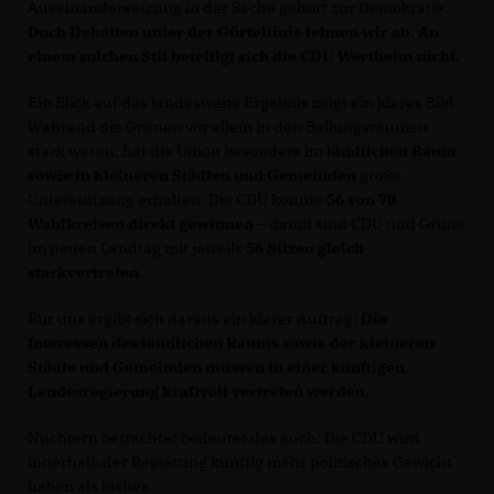
Auseinandersetzung in der Sache gehört zur Demokratie.
Doch Debatten unter der Gürtellinie lehnen wir ab. An
einem solchen Stil beteiligt sich die CDU Wertheim nicht.
Ein Blick auf das landesweite Ergebnis zeigt ein klares Bild:
Während die Grünen vor allem in den Ballungsräumen
stark waren, hat die Union besonders im
ländlichen Raum
sowie in kleineren Städten und Gemeinden
große
Unterstützung erhalten. Die CDU konnte
56 von 70
Wahlkreisen direkt gewinnen
– damit sind CDU und Grüne
im neuen Landtag mit jeweils
56 Sitzen gleich
starkvertreten
.
Für uns ergibt sich daraus ein klarer Auftrag:
Die
Interessen des ländlichen Raums sowie der kleineren
Städte und Gemeinden müssen in einer künftigen
Landesregierung kraftvoll vertreten werden.
Nüchtern betrachtet bedeutet das auch: Die CDU wird
innerhalb der Regierung künftig mehr politisches Gewicht
haben als bisher.