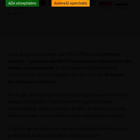
Alle akzeptieren
Auswahl speichern
Auch insgesamt konnte die CDU in Wertheim
deutlich
zulegen – um mehr als fünf Prozentpunkte gegenüber der
letzten Landtagswahl.
In den meisten Wahlbezirken,
besonders in den Ortschaften, hat die CDU die
Mehrheit
der Stimmen erhalten.
Mit Sorge betrachten wir jedoch die Ergebnisse der AfD in
einigen Stadtteilen. Diese Entwicklung stimmt uns
nachdenklich, denn politische Kräfte, die spalten, tragen
nicht dazu bei, unsere Gesellschaft zusammenzuführen.
Zugleich beobachten wir eine zunehmende Verrohung der
politischen Kultur. Eine klare und auch harte