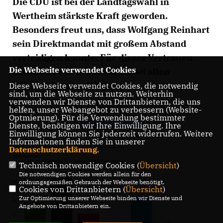
Die CDU ist bei der Landtagswahl in
Wertheim stärkste Kraft geworden.
Besonders freut uns, dass Wolfgang Reinhart
sein Direktmandat mit großem Abstand
verteidigen konnte. Für dieses Vertrauen
Die Webseite verwendet Cookies
bedanken wir uns herzlich bei allen
Wählerinnen und Wählern.
Diese Webseite verwendet Cookies, die notwendig
sind, um die Webseite zu nutzen. Weiterhin
verwenden wir Dienste von Drittanbietern, die uns
helfen, unser Webangebot zu verbessern (Website-
Optmierung). Für die Verwendung bestimmter
Dienste, benötigen wir Ihre Einwilligung. Ihre
Einwilligung können Sie jederzeit widerrufen. Weitere
Informationen finden Sie in unserer
Datenschutzerklärung
.
Technisch notwendige Cookies (
Übersicht
)
Die notwendigen Cookies werden allein für den
ordnungsgemäßen Gebrauch der Webseite benötigt.
Cookies von Drittanbietern (
Übersicht
)
Zur Optimierung unserer Webseite binden wir Dienste und
Angebote von Drittanbietern ein.