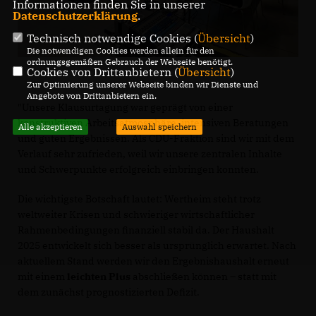
Informationen finden Sie in unserer
Datenschutzerklärung
.
Technisch notwendige Cookies (
Übersicht
)
Die notwendigen Cookies werden allein für den
ordnungsgemäßen Gebrauch der Webseite benötigt.
Cookies von Drittanbietern (
Übersicht
)
Zur Optimierung unserer Webseite binden wir Dienste und
Angebote von Drittanbietern ein.
"Unsere Klausurtagung war geprägt von einer
konstruktiven Arbeitsatmosphäre, intensiven Beratungen
Alle akzeptieren
Auswahl speichern
und guten Ergebnissen. Als CDU-Fraktion sind wir mit dem
Verlauf sehr zufrieden, weil wir unsere zentralen Inhalte
und Schwerpunkte erfolgreich einbringen konnten.
Die wichtigste Botschaft lautet: Wertheim steht trotz
weltweiter Krisen und schwieriger wirtschaftlicher
Rahmenbedingungen finanziell stabil da. Der Haushalt
2025 entwickelt sich besser als ursprünglich erwartet. Nach
aktuellem Stand werden wir den Ergebnishaushalt erneut
mit einem
leichten Plus
abschließen können – statt mit
dem zunächst prognostizierten Defizit.