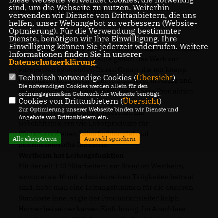
sind, um die Webseite zu nutzen. Weiterhin
selbst aktiv beteiligt.
verwenden wir Dienste von Drittanbietern, die uns
helfen, unser Webangebot zu verbessern (Website-
Optmierung). Für die Verwendung bestimmter
Interesse an Veränderungen
Dienste, benötigen wir Ihre Einwilligung. Ihre
Einwilligung können Sie jederzeit widerrufen. Weitere
So war das Interesse an den Veränderungen der letzten
Informationen finden Sie in unserer
Jahre besonders groß. Heute gehört das Werk zur
Datenschutzerklärung
.
europaweit agierenden Duran Group, die mit knapp
Technisch notwendige Cookies (
Übersicht
)
600 Mitarbeitern noch weitere Standorte in Mainz und
Die notwendigen Cookies werden allein für den
im kroatischen Pula unterhält. Die frühere Produktion
ordnungsgemäßen Gebrauch der Webseite benötigt.
Cookies von Drittanbietern (
Übersicht
)
von Rohprodukten wurde zugunsten der
Zur Optimierung unserer Webseite binden wir Dienste und
Glasweiterverarbeitung eingestellt, mit
Angebote von Drittanbietern ein.
Geschäftsfeldern wie Laborprodukte für
Weiterverarbeiter, Laborfachhandel und
Alle akzeptieren
Auswahl speichern
pharmazeutische Industrie.
Wertheim hat Leitungsfunktion
Mit derzeit 140 Mitarbeitern am Standort Wertheim,
wovon etwa 40 mit administrativen Tätigkeiten betraut
sind, habe man eine Leitungsfunktion für die anderen
Standorte inne, sagte der Produktionsleiter Ralph
Hörner bei seiner kurzen Einführung. Im Anschluss