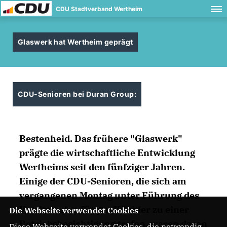
CDU Stadtverband Wertheim
Glaswerk hat Wertheim geprägt
CDU-Senioren bei Duran Group:
Bestenheid.
Das frühere "Glaswerk"
prägte die wirtschaftliche Entwicklung
Wertheims seit den fünfziger Jahren.
Einige der CDU-Senioren, die sich am
vergangenen Montag unter Führung des
Vorsitzenden Jürgen Küchler zu einer
Die Webseite verwendet Cookies
Betriebsbesichtigung trafen, waren daran
Diese Webseite verwendet Cookies, die notwendig