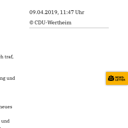
09.04.2019, 11:47 Uhr
© CDU-Wertheim
 traf,
ung und
„neues
n und