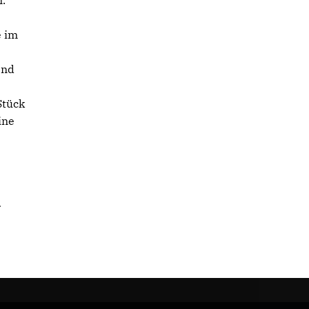
n.
e im
end
Stück
ine
r