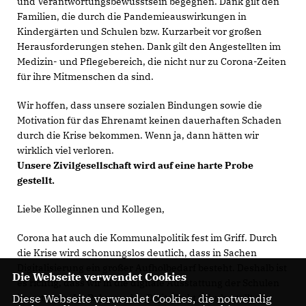
und Verantwortungsbewusstsein begegnen. Dank gilt den
Familien, die durch die Pandemieauswirkungen in
Kindergärten und Schulen bzw. Kurzarbeit vor großen
Herausforderungen stehen. Dank gilt den Angestellten im
Medizin- und Pflegebereich, die nicht nur zu Corona-Zeiten
für ihre Mitmenschen da sind.
Wir hoffen, dass unsere sozialen Bindungen sowie die
Motivation für das Ehrenamt keinen dauerhaften Schaden
durch die Krise bekommen. Wenn ja, dann hätten wir
wirklich viel verloren.
Unsere Zivilgesellschaft wird auf eine harte Probe
gestellt.
Liebe Kolleginnen und Kollegen,
Corona hat auch die Kommunalpolitik fest im Griff. Durch
die Krise wird schonungslos deutlich, dass in Sachen
Digitalisierung ein großer Aufholbedarf besteht. Deshalb ist
Die Webseite verwendet Cookies
es richtig, dass wir in die digitale Ausstattung der Schulen
Diese Webseite verwendet Cookies, die notwendig
investieren. Im Rahmen des DigitalPakt Schule stellt die