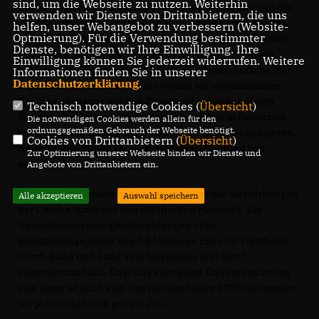
sind, um die Webseite zu nutzen. Weiterhin
Bundesregierung 5 Milliarden Euro zur Verfügung, um die
verwenden wir Dienste von Drittanbietern, die uns
digitale Infrastruktur der Schulen zu verbessern. Auf das
helfen, unser Webangebot zu verbessern (Website-
Optmierung). Für die Verwendung bestimmter
Land Baden-Württemberg entfallen daraus 650 Millionen
Dienste, benötigen wir Ihre Einwilligung. Ihre
Euro, auf die Stadt Wertheim 1.035.900 Euro. Es ist ein
Einwilligung können Sie jederzeit widerrufen. Weitere
kommunaler Eigenanteil von 20 % zu leisten. Auch bei der
Informationen finden Sie in unserer
Datenschutzerklärung
.
Digitalisierung des Rathauses wollen wir vorankommen.
Wir sind gespannt auf den Zwischenbericht von Herrn
Technisch notwendige Cookies (
Übersicht
)
Knörzer. Die Stadtwerke sollten sich stärker in Bereichen
Die notwendigen Cookies werden allein für den
ordnungsgemäßen Gebrauch der Webseite benötigt.
wie den Breitbandausbau und Ausbau von 5-G engagieren.
Cookies von Drittanbietern (
Übersicht
)
Neue Technologien sichern die Wertschöpfung von
Zur Optimierung unserer Webseite binden wir Dienste und
morgen.
Angebote von Drittanbietern ein.
Etwas mehr Klarheit haben wir nun über die Auswirkungen
Alle akzeptieren
Auswahl speichern
der Corona-Krise auf den städtischen Haushalt. Die
Gewerbesteuerausgleichszahlungen ohne
Rückzahlungspflicht von 4,8 Millionen Euro für Wertheim
durch Bund und Land sind beispiellos und nicht
selbstverständlich. Dass das aber keine Dauereinrichtung
sein kann ist auch klar. Das Haushaltsjahr 2020 bekommen
wir jedoch dadurch gut ins Ziel.