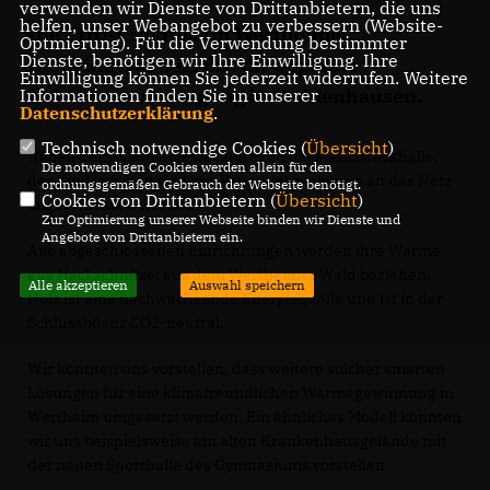
verwenden wir Dienste von Drittanbietern, die uns
helfen, unser Webangebot zu verbessern (Website-
Die CDU-Fraktion im Wertheimer
Optmierung). Für die Verwendung bestimmter
Dienste, benötigen wir Ihre Einwilligung. Ihre
Gemeinderat begrüßt die geplante
Einwilligung können Sie jederzeit widerrufen. Weitere
Nahwärmeversorgung in Waldenhausen.
Informationen finden Sie in unserer
Datenschutzerklärung
.
Technisch notwendige Cookies (
Übersicht
)
Neben dem Neubaugebiet soll auch die Mehrzweckhalle,
Die notwendigen Cookies werden allein für den
der Kindergarten und das Feuerwehrgebäude an das Netz
ordnungsgemäßen Gebrauch der Webseite benötigt.
Cookies von Drittanbietern (
Übersicht
)
angeschlossen werden.
Zur Optimierung unserer Webseite binden wir Dienste und
Angebote von Drittanbietern ein.
Alle abgeschlossenen Einrichtungen werden ihre Wärme
aus Hackschnitzel aus dem Wertheimer Wald beziehen.
Alle akzeptieren
Auswahl speichern
Holz ist eine nachwachsende Energiequelle und ist in der
Schlussbilanz CO2-neutral.
Wir könnten uns vorstellen, dass weitere solcher smarten
Lösungen für eine klimafreundlichen Wärmegewinnung in
Wertheim umgesetzt werden. Ein ähnliches Modell könnten
wir uns beispielsweise am alten Krankenhausgelände mit
der neuen Sporthalle des Gymnasiums vorstellen.