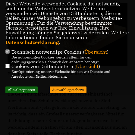
Diese Webseite verwendet Cookies, die notwendig
sind, um die Webseite zu nutzen. Weiterhin
verwenden wir Dienste von Drittanbietern, die uns
helfen, unser Webangebot zu verbessern (Website-
Optmierung). Für die Verwendung bestimmter
Dienste, benötigen wir Ihre Einwilligung. Ihre
Einwilligung können Sie jederzeit widerrufen. Weitere
Informationen finden Sie in unserer
Datenschutzerklärung
.
Technisch notwendige Cookies (
Übersicht
)
Die notwendigen Cookies werden allein für den
ordnungsgemäßen Gebrauch der Webseite benötigt.
Cookies von Drittanbietern (
Übersicht
)
Zur Optimierung unserer Webseite binden wir Dienste und
Planungsmodell des neu zu gestaltenden Areals
Angebote von Drittanbietern ein.
Alle akzeptieren
Auswahl speichern
Die Gemeinschaftsschule soll auf dem Reinhardshof
umziehen. Das Schulentwicklungskonzept der Stadt
Wertheim steht - jetzt geht es an die weitere Umsetzung. Es
ist richtig, dass ein Großteil unserer verfügbaren Mittel für
die Bildung unserer Kinder und Jugendlichen investiert
werden. Zudem schaffen wir am alten Krankenhaus und an
der alten Steige tolle Flächen für eine