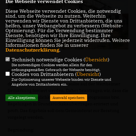
Die Webseite verwendet Cookies
Diese Webseite verwendet Cookies, die notwendig
sind, um die Webseite zu nutzen. Weiterhin
verwenden wir Dienste von Drittanbietern, die uns
helfen, unser Webangebot zu verbessern (Website-
Optmierung). Für die Verwendung bestimmter
Dienste, benötigen wir Ihre Einwilligung. Ihre
Einwilligung können Sie jederzeit widerrufen. Weitere
Informationen finden Sie in unserer
Datenschutzerklärung
.
Technisch notwendige Cookies (
Übersicht
)
Die notwendigen Cookies werden allein für den
ordnungsgemäßen Gebrauch der Webseite benötigt.
Sehr geehrter Herr Oberbürgermeister,
Cookies von Drittanbietern (
Übersicht
)
Zur Optimierung unserer Webseite binden wir Dienste und
der Bau von Garten-Zisternen sollte auf der Wertheimer
Angebote von Drittanbietern ein.
Gemarkung forciert werden. Daher beantragen wir, dass die
Verwaltung Möglichkeiten eines Förderprogramms bzw.
Alle akzeptieren
Auswahl speichern
Regelungen in Grundstückskaufverträgen erörtert und
prüft. Das Ergebnis soll dem Gemeinderat zur Beratung
vorgelegt werden.
Begründung: