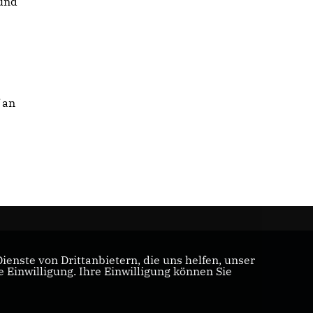
und
 an
enste von Drittanbietern, die uns helfen, unser
Einwilligung. Ihre Einwilligung können Sie