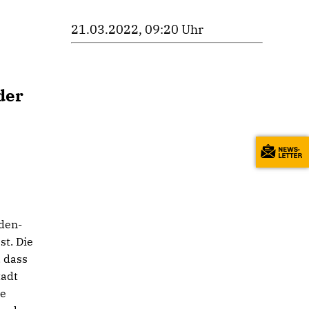
21.03.2022, 09:20 Uhr
der
aden-
t. Die
 dass
tadt
ie