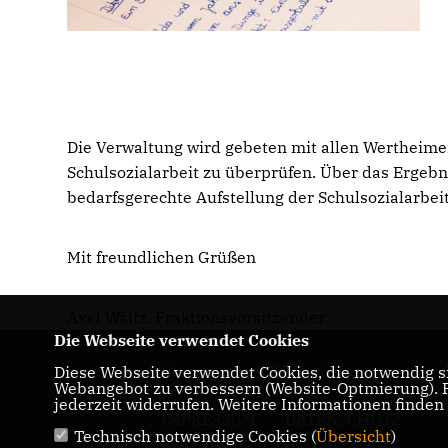
Die Verwaltung wird gebeten mit allen Wertheime
Schulsozialarbeit zu überprüfen. Über das Ergeb
bedarfsgerechte Aufstellung der Schulsozialarbei
Mit freundlichen Grüßen
Axel Wältz, Fraktionsvorsitzender
Die Webseite verwendet Cookies
Diese Webseite verwendet Cookies, die notwendig si
Homepage der CDU Wertheim
Webangebot zu verbessern (Website-Optmierung). Fü
jederzeit widerrufen. Weitere Informationen finden
IMPRESSUM
DATENSCHUTZ
Technisch notwendige Cookies (
Übersicht
)
KONTAKT