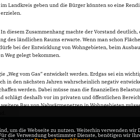
im Landkreis geben und die Bürger könnten so eine Rendi
erzielen.
In diesem Zusammenhang machte der Vorstand deutlich, 
ng des ländlichen Raums erwarte. Wenn man schon Fläche
 dürfe bei der Entwicklung von Wohngebieten, beim Ausba
den Weg gelegt bekommen.
ie „Weg vom Gas“ entwickelt werden. Erdgas sei ein wichti
ich in den nächsten Jahren wahrscheinlich negativ entwick
chaffen werden. Dabei müsse man die finanziellen Belastu
d schlägt deshalb vor im privaten und öffentlichen Bereic
r weitere Bau von Nahwärmenetzen in Wohngebieten müss
nd.
nd, um die Webseite zu nutzen. Weiterhin verwenden wir Di
r die Verwendung bestimmter Dienste, benötigen wir Ihre 
CDU Baden-Württemberg