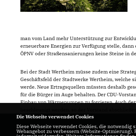
man vom Land mehr Unterstützung zur Entwicklu
erneuerbare Energien zur Verfügung stelle, dann
ÖPNV oder Straßensanierungen keine Steine in 
Bei der Stadt Wertheim müsse zudem eine Strateg
Geschäftsfeld der Stadtwerke Wertheim, welche s
werde. Neue Ertragsquellen müssten deshalb ges
für die Bürger im Auge behalten. Der CDU-Vorstan
Einbau von Wärmepumpen zu forcieren. Auch de
beschleunigt werden, so der Vorstand abschließe
Die Webseite verwendet Cookies
Diese Webseite verwendet Cookies, die notwendig si
Homepage der CDU Wertheim
Webangebot zu verbessern (Website-Optmierung). Fü