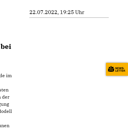
22.07.2022, 19:25 Uhr
 bei
nde im
sten
h der
igung
Modell
unen