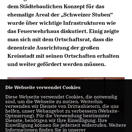
dem Städtebaulichen Konzept für das
ehemalige Areal der „Schweizer Stuben“
wurde über wichtige Infrastrukturen wie
das Feuerwehrhaus diskutiert. Einig zeigte
man sich mit dem Ortschaftsrat, dass die
dezentrale Ausrichtung der großen
Kreisstadt mit seinen Ortschaften erhalten
und weiter gefördert werden müssen.
Die Webseite verwendet Cookies
Diese Webseite verwendet Cookies, die notwendig
sind, um die Webseite zu nutzen. Weiterhin
verwenden wir Dienste von Drittanbietern, die uns
helfen, unser Webangebot zu verbessern (Website-
Optmierung). Für die Verwendung bestimmter
Dienste, benötigen wir Ihre Einwilligung. Ihre
Einwilligung können Sie jederzeit widerrufen. Weitere
Informationen finden Sie in unserer