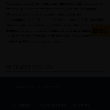
Wichtigkeit der Ortsverfassung. Eine Abschaffung dieser ist
mit der CDU nicht zu machen. Jochen Wältz und Jochen
Müssig stellten dem Vorstand zudem noch die
Jahresplanung der Union in Wertheim vor. Auch dieses Jahr
seien einige Bürgerforen des Stadtverbandes geplant. Zum
Schluss kam man noch mit zahlreichen Bürgerinnen und
Bürgerin im gut besuchten wiedereröffneten Gasthaus
Engel“ in Bettingen ins Gespräch.
06.02.2023, 19:21 Uhr
Homepage der CDU Wertheim
IMPRESSUM
DATENSCHUTZ
KONTAKT