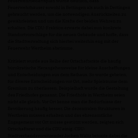
Feuerwehrbedarfsplan wurde deutlich, dass
Feuerwehrhäuser sowohl in Bettingen als auch in Dertingen
gebraucht werden, um die notwendigen Ausrückzeiten zu
gewährleisten und um die Kräfte der beiden Wehren zu
erhalten. Die CDU-Fraktion erwarte dabei nun konkrete
Standortvorschläge für die neuen Gebäude und hoffe, dass
die Stadtverwaltung sich hierbei weiterhin eng mit der
Feuerwehr Wertheim abstimme.
Kritisiert wurde aus Reihe der Ortschaftsräte die häufig
bürokratische Herangehensweise für kleine Anschaffungen
und Entscheidungen aus dem Rathaus. So wurde gebeten,
für diverse Entscheidungen vor Ort, mehr Spielräume dem
Gremium zu überlassen. Beispielhaft wurde die Gestaltung
des Friedhofes genannt. Die Friedhöfe in Wertheim seien
nicht alle gleich. Vor Ort kenne man die Bedürfnisse der
Bevölkerung häufig besser. Die dezentralen Strukturen in
Wertheim müssen erhalten und das ehrenamtliche
Engagement vor Ort müsse gestützt werden, zeigten sich
Ortschaftsrat und die CDU einig. CDU-
Stadtverbandsvorsitzender Jochen Wältz betonte dabei die