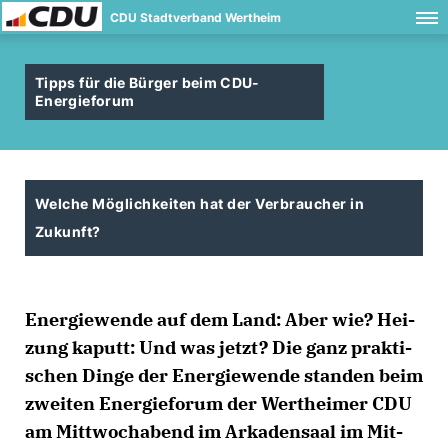
CDU Stadtverband Wertheim
Tipps für die Bürger beim CDU-
Energieforum
Welche Möglichkeiten hat der Verbraucher in
Zukunft?
En­er­gie­wen­de auf dem Land: Aber wie? Hei­
zung ka­putt: Und was jetzt? Die ganz prak­ti­
schen Din­ge der En­er­gie­wen­de stan­den beim
zwei­ten En­er­gie­forum der Wert­hei­mer CDU
am Mitt­woch­a­bend im Ar­ka­den­saal im Mit­