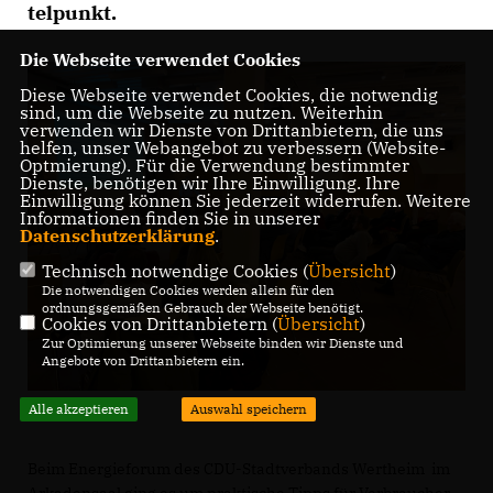
tel­punkt.
Die Webseite verwendet Cookies
Diese Webseite verwendet Cookies, die notwendig
sind, um die Webseite zu nutzen. Weiterhin
verwenden wir Dienste von Drittanbietern, die uns
helfen, unser Webangebot zu verbessern (Website-
Optmierung). Für die Verwendung bestimmter
Dienste, benötigen wir Ihre Einwilligung. Ihre
Einwilligung können Sie jederzeit widerrufen. Weitere
Informationen finden Sie in unserer
Datenschutzerklärung
.
Technisch notwendige Cookies (
Übersicht
)
Die notwendigen Cookies werden allein für den
ordnungsgemäßen Gebrauch der Webseite benötigt.
Cookies von Drittanbietern (
Übersicht
)
Zur Optimierung unserer Webseite binden wir Dienste und
Angebote von Drittanbietern ein.
Alle akzeptieren
Auswahl speichern
Beim Energieforum des CDU-Stadtverbands Wertheim im
Arkadensaal ging es um praktische Tipps für Verbraucher.