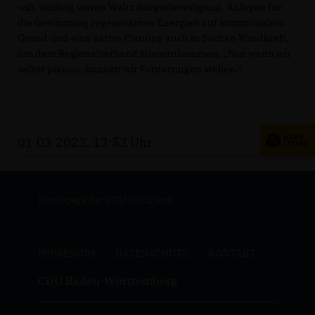
will. Wichtig waren Wältz Bürgerbeteiligung, Anlagen für
die Gewinnung regenerativer Energien auf kommunalem
Grund und eine aktive Planung auch in Sachen Windkraft,
um dem Regionalverband zuvorzukommen. „Nur wenn wir
selbst planen, können wir Forderungen stellen.“
01.03.2023, 13:53 Uhr
Homepage der CDU Wertheim
IMPRESSUM
DATENSCHUTZ
KONTAKT
CDU Baden-Württemberg