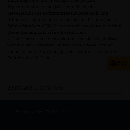
Sanierung des Fahrbahnbelages viele positive
Begleitmaßnahmen möglich seien. Neben der
Verbesserung des Lärmschutzes für Bestenheid und
Grünenwört könnte nun endlich auch die Kreuzung in der
Bahnhofstraße zur L508/Luisenstraße angegangen werden.
Dieser Knotenpunkt sei nachweislich ein
verkehrstechnischer Schwachpunkt, welcher regelmäßig
während den Stoßzeiten Staus auslöse. Dieses Problem
könne mit einer Ampelanlage gelöst werden, so die CDU-
Fraktion abschließend.
22.05.2023, 08:51 Uhr
Homepage der CDU Wertheim