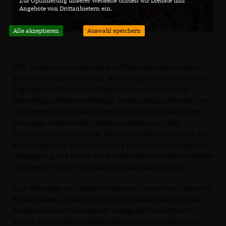
Zur Optimierung unserer Webseite binden wir Dienste und
Angebote von Drittanbietern ein.
Alle akzeptieren
Auswahl speichern
CDU-Fraktionsvorsitzender Axel Wältz machte deutlich,
dass sich Gemeinderat und Verwaltung nicht nur mit dem
Tagesgeschäft befassen dürfe, sondern auch mit der
zukünftigen Stadtentwicklung. Durch stetigen Wandel und
Weiterentwicklung sei es Wertheim in den letzten Jahren
gelungen, wirtschaftlich stark zu bleiben und viele
Investitionen zu stemmen. Deshalb sei die Vergabe für die
Erstellung einer Rahmenplanung für das Innenstadtgebiet
Begegnung und Leben am Wasser“ ein wesentlicher Schritt
und werde von der CDU nachdrücklich unterstützt.
Eine lebendige und intakte Innenstadt müsse im Fokus der
Politik stehen, da dadurch das Erscheinungsbild und die
Attraktivität der Gesamtstadt maßgeblich beeinflusst
werde. Zudem sei die Wertheimer Innenstadt mit ihrem