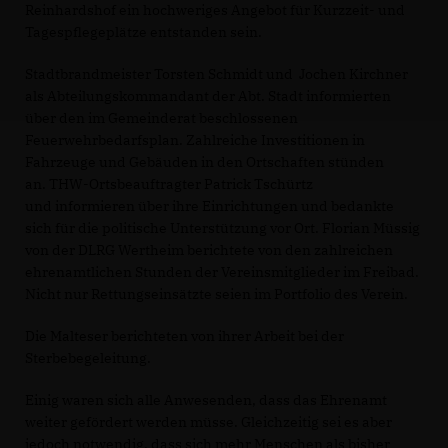
Reinhardshof ein hochweriges Angebot für Kurzzeit- und
Tagespflegeplätze entstanden sein.
Stadtbrandmeister Torsten Schmidt und Jochen Kirchner
als Abteilungskommandant der Abt. Stadt informierten
über den im Gemeinderat beschlossenen
Feuerwehrbedarfsplan. Zahlreiche Investitionen in
Fahrzeuge und Gebäuden in den Ortschaften stünden
an. THW-Ortsbeauftragter Patrick Tschürtz
und informieren über ihre Einrichtungen und bedankte
sich für die politische Unterstützung vor Ort. Florian Müssig
von der DLRG Wertheim berichtete von den zahlreichen
ehrenamtlichen Stunden der Vereinsmitglieder im Freibad.
Nicht nur Rettungseinsätzte seien im Portfolio des Verein.
Die Malteser berichteten von ihrer Arbeit bei der
Sterbebegeleitung.
Einig waren sich alle Anwesenden, dass das Ehrenamt
weiter gefördert werden müsse. Gleichzeitig sei es aber
jedoch notwendig, dass sich mehr Menschen als bisher