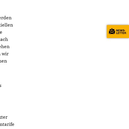
werden
iellen
te
nach
lehen
 wir
hen
s
kter
mtarife