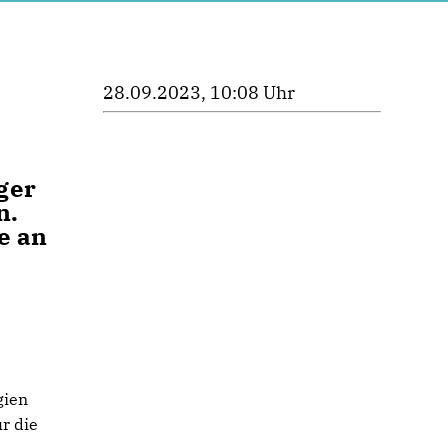
28.09.2023, 10:08 Uhr
ger
n.
e an
gien
r die