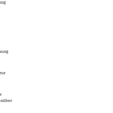
ung
hnung
zur
e
enüber