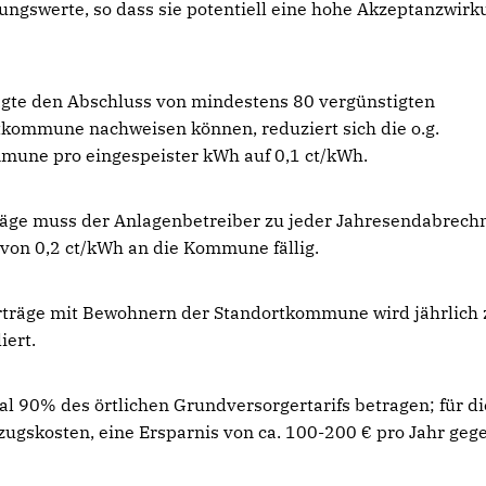
ngswerte, so dass sie potentiell eine hohe Akzeptanzwirk
agte den Abschluss von mindestens 80 vergünstigten
tkommune nachweisen können, reduziert sich die o.g.
mune pro eingespeister kWh auf 0,1 ct/kWh.
räge muss der Anlagenbetreiber zu jeder Jahresendabrec
g von 0,2 ct/kWh an die Kommune fällig.
erträge mit Bewohnern der Standortkommune wird jährlich 
iert.
l 90% des örtlichen Grundversorgertarifs betragen; für di
ugskosten, eine Ersparnis von ca. 100-200 € pro Jahr geg