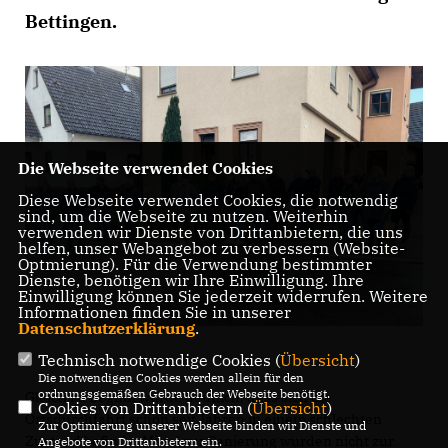
Bettingen.
Die Webseite verwendet Cookies
Diese Webseite verwendet Cookies, die notwendig
sind, um die Webseite zu nutzen. Weiterhin
verwenden wir Dienste von Drittanbietern, die uns
helfen, unser Webangebot zu verbessern (Website-
Optmierung). Für die Verwendung bestimmter
Dienste, benötigen wir Ihre Einwilligung. Ihre
Einwilligung können Sie jederzeit widerrufen. Weitere
Informationen finden Sie in unserer
Datenschutzerklärung
.
Technisch notwendige Cookies (
Übersicht
)
Die notwendigen Cookies werden allein für den
ordnungsgemäßen Gebrauch der Webseite benötigt.
Gleich zu Beginn wurde deutlich, dass sich die
Cookies von Drittanbietern (
Übersicht
)
Ortsdurchfahrt schon seit Jahren in einem schlechten
Zur Optimierung unserer Webseite binden wir Dienste und
Zustand befinde. Mittel zur Sanierung wurden nicht zur
Angebote von Drittanbietern ein.