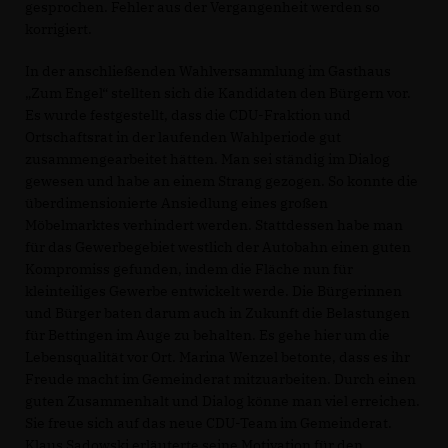
gesprochen. Fehler aus der Vergangenheit werden so
korrigiert.
In der anschließenden Wahlversammlung im Gasthaus
Zum Engel“ stellten sich die Kandidaten den Bürgern vor.
Es wurde festgestellt, dass die CDU-Fraktion und
Ortschaftsrat in der laufenden Wahlperiode gut
zusammengearbeitet hätten. Man sei ständig im Dialog
gewesen und habe an einem Strang gezogen. So konnte die
überdimensionierte Ansiedlung eines großen
Möbelmarktes verhindert werden. Stattdessen habe man
für das Gewerbegebiet westlich der Autobahn einen guten
Kompromiss gefunden, indem die Fläche nun für
kleinteiliges Gewerbe entwickelt werde. Die Bürgerinnen
und Bürger baten darum auch in Zukunft die Belastungen
für Bettingen im Auge zu behalten. Es gehe hier um die
Lebensqualität vor Ort. Marina Wenzel betonte, dass es ihr
Freude macht im Gemeinderat mitzuarbeiten. Durch einen
guten Zusammenhalt und Dialog könne man viel erreichen.
Sie freue sich auf das neue CDU-Team im Gemeinderat.
Klaus Sadowski erläuterte seine Motivation für den