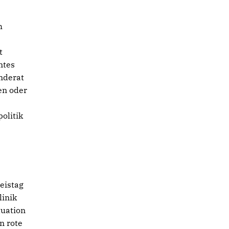
h
t
mtes
nderat
en oder
olitik
eistag
linik
tuation
n rote