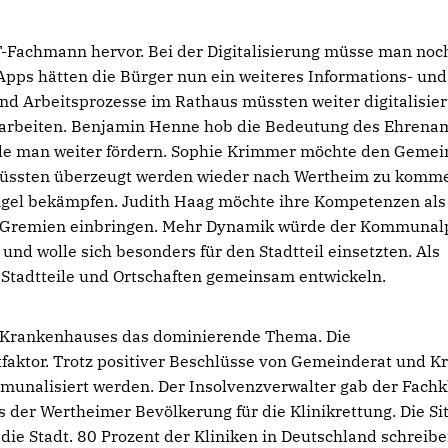
-Fachmann hervor. Bei der Digitalisierung müsse man noc
Apps hätten die Bürger nun ein weiteres Informations- und
d Arbeitsprozesse im Rathaus müssten weiter digitalisier
u arbeiten. Benjamin Henne hob die Bedeutung des Ehrena
wolle man weiter fördern. Sophie Krimmer möchte den Gemei
müssten überzeugt werden wieder nach Wertheim zu komm
angel bekämpfen. Judith Haag möchte ihre Kompetenzen als
ie Gremien einbringen. Mehr Dynamik würde der Kommunalp
und wolle sich besonders für den Stadtteil einsetzten. Als
e Stadtteile und Ortschaften gemeinsam entwickeln.
s Krankenhauses das dominierende Thema. Die
faktor. Trotz positiver Beschlüsse von Gemeinderat und Kr
unalisiert werden. Der Insolvenzverwalter gab der Fachk
 der Wertheimer Bevölkerung für die Klinikrettung. Die Si
die Stadt. 80 Prozent der Kliniken in Deutschland schreibe