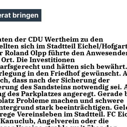
rat bringen
aten der CDU Wertheim zu den
lten sich im Stadtteil Eichel/Hofgar
der Roland Olpp führte den Anwesende
rt. Die Investitionen
rfsgerecht und hätten sich bewährt
rlegung in den Friedhof gewünscht. 
ch, dass nach der Sicherung der
erung des Sandsteins notwendig sei.
ng des Parkplatzes angeregt. Gerade 
platz Probleme machen und schwere
tergrund stark beeinträchtigen. Gel
ege Vereinsleben im Stadtteil. FC Eic
 Kanuclub, Angelverein oder die