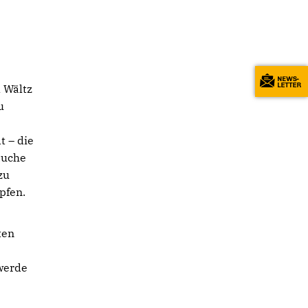
 Wältz
u
t – die
auche
zu
pfen.
ten
werde