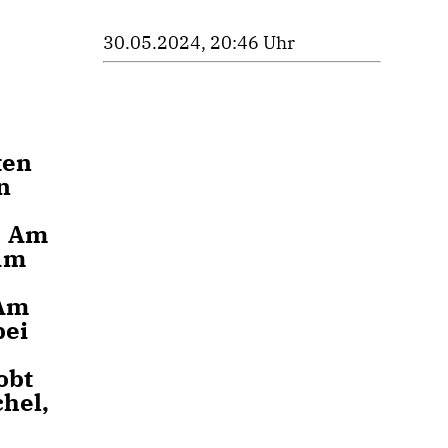
30.05.2024, 20:46 Uhr
ten
n
. Am
Am
 Am
bei
obt
hel,