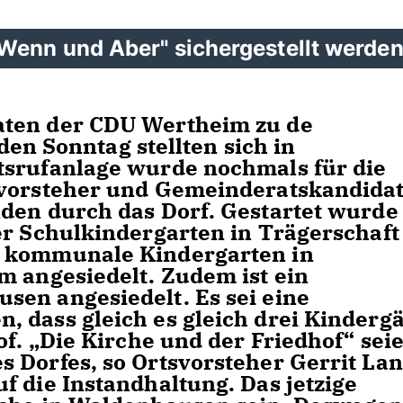
Wenn und Aber" sichergestellt werde
aten der CDU Wertheim zu de
 Sonntag stellten sich in
tsrufanlage wurde nochmals für die
svorsteher und Gemeinderatskandida
den durch das Dorf. Gestartet wurde
er Schulkindergarten in Trägerschaft
r kommunale Kindergarten in
m angesiedelt. Zudem ist ein
sen angesiedelt. Es sei eine
 dass gleich es gleich drei Kinderg
of. „Die Kirche und der Friedhof“ sei
 Dorfes, so Ortsvorsteher Gerrit Lan
f die Instandhaltung. Das jetzige