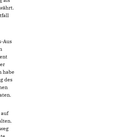
g als
währt.
fall
s-Aus
n
ent
ler
n habe
ng des
chen
aten.
 auf
lten.
lweg
hte