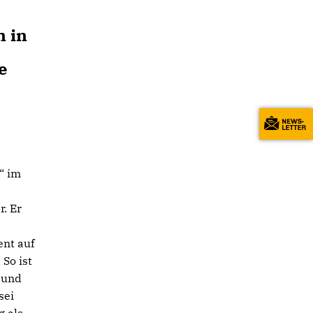
n
n in
e
“ im
. Er
ent auf
So ist
 und
sei