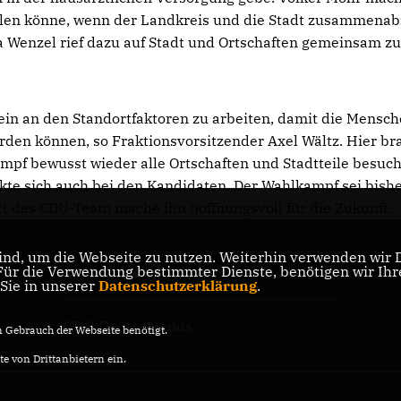
ielen könne, wenn der Landkreis und die Stadt zusammenab
na Wenzel rief dazu auf Stadt und Ortschaften gemeinsam z
in an den Standortfaktoren zu arbeiten, damit die Mensc
rden können, so Fraktionsvorsitzender Axel Wältz. Hier b
pf bewusst wieder alle Ortschaften und Stadtteile besuch
kte sich auch bei den Kandidaten. Der Wahlkampf sei bish
tt des CDU-Team mache ihn hoffnungsvoll für die Zukunft.
nd, um die Webseite zu nutzen. Weiterhin verwenden wir Di
r die Verwendung bestimmter Dienste, benötigen wir Ihre 
CDU Baden-Württemberg
 Sie in unserer
Datenschutzerklärung
.
CDU Deutschlands
Gebrauch der Webseite benötigt.
e von Drittanbietern ein.