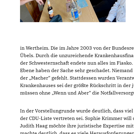
in Wertheim. Die im Jahre 2003 von der Bundesre
Übels. Durch die unzureichende Krankenhausfin
der Schwesternschaft endete nun alles im Fiasko
Ebene haben der Sache sehr geschadet. Niemand 
der „Macher“ gefehlt. Stattdessen wurden Verant
Krankenhauses sei der größte Rückschritt in der 
müssen ohne „Wenn und Aber“ die Notfallversorgu
In der Vorstellungrunde wurde deutlich, dass vie
der CDU-Liste vertreten sei. Sophie Krimmer will 
Judith Haag möchte ihre juristische Expertise m
machte deutlich, dass es viele Herausforderunge