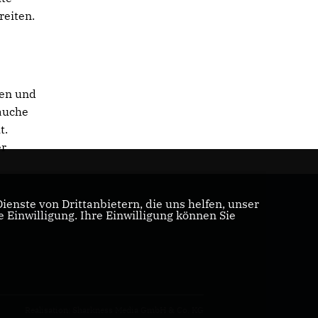
reiten.
u
hen und
rauche
t.
er
enste von Drittanbietern, die uns helfen, unser
Einwilligung. Ihre Einwilligung können Sie
Realisation: Sharkness Media GmbH & Co. KG