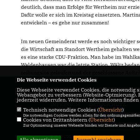
deutlich, dass man Erfolge für Wertheim nur erz
Dafür wolle er sich im Kreistag einsetzten. Marti
entwickeln – es gehe nur zusammen!
Im neuen Gemeinderat werde es noch wichtiger se
die Wirtschaft am Standort Wertheim gehalten we
es eine starke CDU-Fraktion. Man habe im Wahlkam
Waldenhausen war die letzte Station. Wältz bedan
reibungslos gelaufen und der geschlossene Auftri
Die Webseite verwendet Cookies
Diese Webseite verwendet Cookies, die notwendig si
Homepage der CDU Wertheim
Webangebot zu verbessern (Website-Optmierung). Fü
jederzeit widerrufen. Weitere Informationen finden
IMPRESSUM
DATENSCHUTZ
Technisch notwendige Cookies (
Übersicht
)
KONTAKT
Die notwendigen Cookies werden allein für den ordnungsgemäßen 
Cookies von Drittanbietern (
Übersicht
)
Zur Optimierung unserer Webseite binden wir Dienste und Angebot
© 2026 CDU Stadtverband Wertheim
Alle akzeptieren
Auswahl speichern