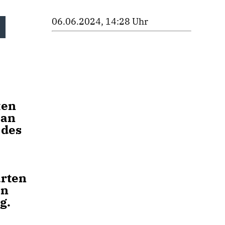
06.06.2024, 14:28 Uhr
n
ten
 an
 des
ärten
en
g.