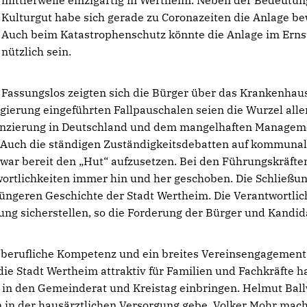
mittlerweile einzigartig in Wertheim. Neben der Bedeutun
Kulturgut habe sich gerade zu Coronazeiten die Anlage be
Auch beim Katastrophenschutz könnte die Anlage im Ernst
nützlich sein.
Fassungslos zeigten sich die Bürger über das Krankenhau
gierung eingeführten Fallpauschalen seien die Wurzel alle
anzierung in Deutschland und dem mangelhaften Managem
. Auch die ständigen Zuständigkeitsdebatten auf kommuna
war bereit den „Hut“ aufzusetzen. Bei den Führungskräfte
wortlichkeiten immer hin und her geschoben. Die Schließu
jüngeren Geschichte der Stadt Wertheim. Die Verantwortli
ng sicherstellen, so die Forderung der Bürger und Kandid
l berufliche Kompetenz und ein breites Vereinsengagement
die Stadt Wertheim attraktiv für Familien und Fachkräfte ha
it in den Gemeinderat und Kreistag einbringen. Helmut Bal
n in der hausärztlichen Versorgung gebe. Volker Mohr mac