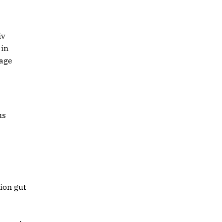
iv
 in
lage
us
ion gut