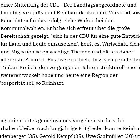
einer Mitteilung der CDU . Der Landtagsabgeordnete und
Landtagsvizepräsident Reinhart dankte dem Vorstand sow
Kandidaten für das erfolgreiche Wirken bei den
Kommunalwahlen. Er habe sich erfreut über die große
Bereitschaft gezeigt, "sich in der CDU für eine gute Entwic
für Land und Leute einzusetzen", heißt es. Wirtschaft, Sich
und Migration seien wichtige Themen und hätten daher
allererste Priorität. Positiv sei jedoch, dass sich gerade de
Tauber-Kreis in den vergangenen Jahren strukturell enor
weiterentwickelt habe und heute eine Region der
rosperität sei, so Reinhart.
ungsorientiertes gemeinsames Vorgehen, so dass der
halten bleibe. Auch langjährige Mitglieder konnte Reinha
udenberger (35), Gerold Kempf (35), Uwe Saalmüller (30) u