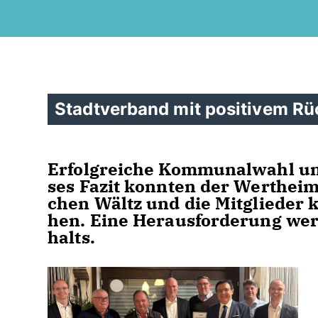
Stadtverband mit positivem R
Er­folg­rei­che Kom­mu­nal­wahl 
ses Fa­zit konn­ten der Wert­hei­m
chen Wältz und die Mit­g­lie­der 
hen. Ei­ne Her­aus­for­de­rung wer
halts.