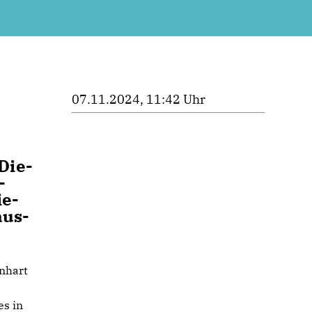
07.11.2024, 11:42 Uhr
Die­
­
ie­
aus­
nhart
e
es in