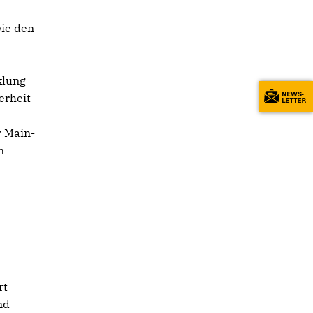
ie den
klung
erheit
r Main-
m
rt
nd