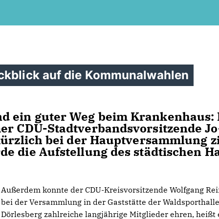
ückblick auf die Kommunalwahlen
und ein gu­ter Weg beim Kran­ken­haus: 
er CDU-Stadt­ver­bands­vor­sit­zen­de Jo
kürz­lich bei der Haupt­ver­samm­lung z
­de die Auf­stel­lung des städ­ti­schen H
Außerdem konnte der CDU-Kreisvorsitzende Wolfgang Rei
bei der Versammlung in der Gaststätte der Waldsporthall
Dörlesberg zahlreiche langjährige Mitglieder ehren, heißt 