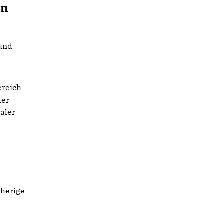
en
 und
ereich
der
aler
sherige