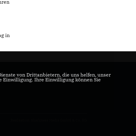
ühren
ag in
enste von Drittanbietern, die uns helfen, unser
Einwilligung. Ihre Einwilligung können Sie
Realisation: Sharkness Media GmbH & Co. KG