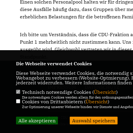
Einen solchen Personalpool halten wir für dringen
diese Ausfälle häufig dazu, dass Gruppen über m
erheblichen Belastungen für die betroffenen Fami
Ich bitte um Verständnis, dass die CDU-Fraktion
Punkt 1 mehrheitlich nicht zustimmen kann. Uns i
ausgeübt wird. Gleichwohl vertreten wir in dies
Standpunkt.
Die Webseite verwendet Cookies
Diese Webseite verwendet Cookies, die notwendig si
Homepage der CDU Wertheim
Webangebot zu verbessern (Website-Optmierung). Fü
jederzeit widerrufen. Weitere Informationen finden
IMPRESSUM
DATENSCHUTZ
Technisch notwendige Cookies (
Übersicht
)
KONTAKT
Die notwendigen Cookies werden allein für den ordnungsgemäßen 
Cookies von Drittanbietern (
Übersicht
)
Zur Optimierung unserer Webseite binden wir Dienste und Angebot
© 2026 CDU Stadtverband Wertheim
Alle akzeptieren
Auswahl speichern
Alle Rechte vorbehalten.