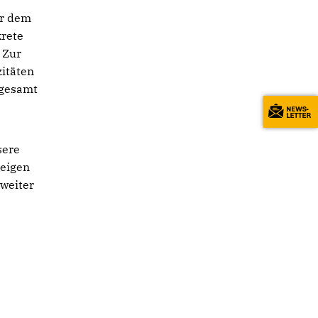
er dem
krete
 Zur
itäten
sgesamt
sere
zeigen
weiter