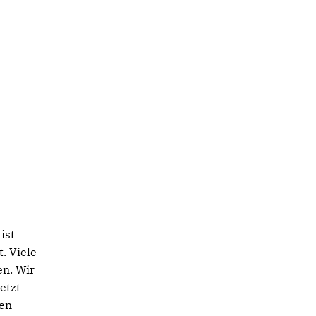
ist
. Viele
en. Wir
etzt
den