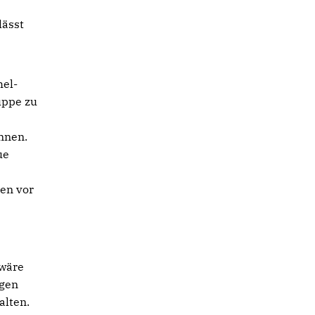
lässt
hel-
uppe zu
nnen.
ue
ien vor
 wäre
igen
alten.