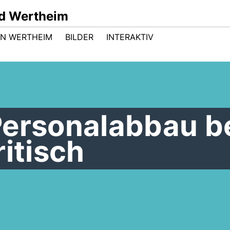
d Wertheim
 IN WERTHEIM
BILDER
INTERAKTIV
Personalabbau b
ritisch