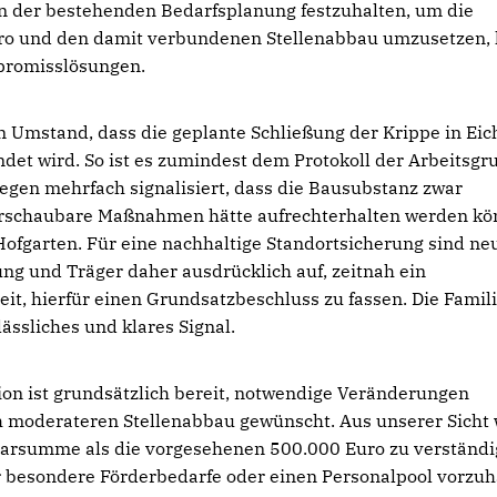
n der bestehenden Bedarfsplanung festzuhalten, um die
ro und den damit verbundenen Stellenabbau umzusetzen, 
promisslösungen.
 Umstand, dass die geplante Schließung der Krippe in Eic
det wird. So ist es zumindest dem Protokoll der Arbeitsgr
gen mehrfach signalisiert, dass die Bausubstanz zwar
berschaubare Maßnahmen hätte aufrechterhalten werden kö
Hofgarten. Für eine nachhaltige Standortsicherung sind ne
ung und Träger daher ausdrücklich auf, zeitnah ein
it, hierfür einen Grundsatzbeschluss zu fassen. Die Famil
ässliches und klares Signal.
on ist grundsätzlich bereit, notwendige Veränderungen
ch moderateren Stellenabbau gewünscht. Aus unserer Sicht
sparsumme als die vorgesehenen 500.000 Euro zu verständ
r besondere Förderbedarfe oder einen Personalpool vorzuh