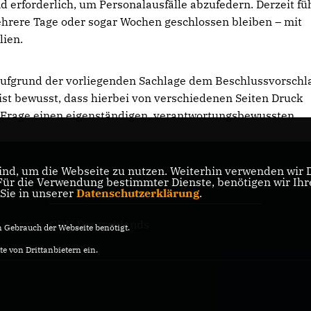
d erforderlich, um Personalausfälle abzufedern. Derzeit f
ehrere Tage oder sogar Wochen geschlossen bleiben – mit
lien.
 aufgrund der vorliegenden Sachlage dem Beschlussvorschl
st bewusst, dass hierbei von verschiedenen Seiten Druck
er Frage einen eigenständigen, verantwortungsbewussten
nd, um die Webseite zu nutzen. Weiterhin verwenden wir Di
r die Verwendung bestimmter Dienste, benötigen wir Ihre 
CDU Baden-Württemberg
 Sie in unserer
Datenschutzerklärung
.
CDU Deutschlands
Gebrauch der Webseite benötigt.
e von Drittanbietern ein.