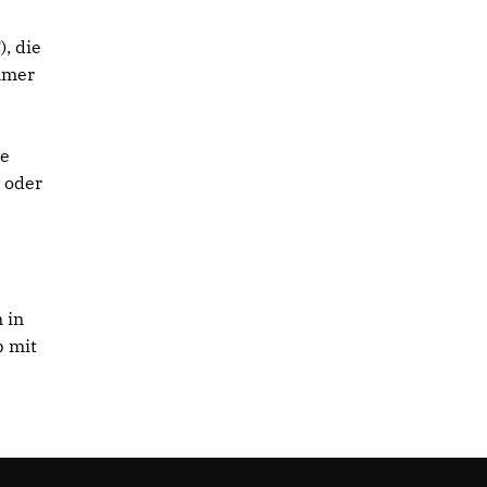
, die
mmer
ie
 oder
 in
b mit