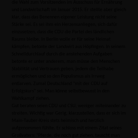
die Wahl zum Vorsitzenden im Ausschuss für Ernährung
und Landwirtschaft im Januar 2015. Er stellte aber gleich
klar, dass das Benennen eigener Leistung nicht seine
Stärke sei. Es sei ihm ein Herzensanliegen, sich dafür
einzusetzen, dass die CDU die Partei des ländlichen
Raums bleibe. In Berlin wolle er für seine Heimat
kämpfen, betonte der Landwirt aus Höpfingen. In seinem
Schnelldurchlauf durch die anstehenden Aufgaben
betonte er unter anderem, man müsse den Menschen
Stabilität und Vertrauen geben, jedem die Teilhabe
ermöglichen und so den Populismus als Irrweg
entlarven. Zumal Deutschland "mit der CDU auf
Erfolgskurs" sei. Man könne selbstbewusst in den
Wahlkampf ziehen.
Gut beraten seien CDU und CSU, weniger miteinander zu
streiten. Wichtig war Gerig, klarzustellen, dass er sich im
Main-Tauber-Kreis stets heimisch und herzlich
aufgenommen fühlte. Er schloss mit einem Zitat seines
Großvaters: "Pferde, die noch gut ziehen, tauscht man