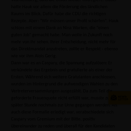
hatte Hauk vor allem die Förderung des ländlichen
Raums im Blick. Dafür habe die CDU die richtigen
Rezepte. Aber: "Wir müssen unser Profil schärfen". Hauk
schloss mit einem Dank an Nina Warken, die "einen
guten Job" gemacht habe. Man wolle in Zukunft noch
mehr von ihr sehen. Ihrer Entscheidung, nicht mehr für
das Direktmandat anzutreten, zollte er Respekt - ebenso
wie vor ihm Alois Gerig.
Dann war es an Caspary, die Spannung aufzulösen: Er
verkündete das Ergebnis und gratulierte als einer der
Ersten. Während sich weitere Gratulanten anschlossen,
wurden im Hintergrund die aufwendigen Wahlen zu den
Vertreterversammlungen ausgezählt. Da zum Teil die
geforderte Frauenquote nicht erfüllt war, musste zu
später Stunde nochmals zur Urne gegangen werden. Als
auch diese Formalie erledigt war, verabschiedete sich
Caspary vom Gremium mit der Bitte, positiv
übereinander zu reden und überall für den Kandidaten