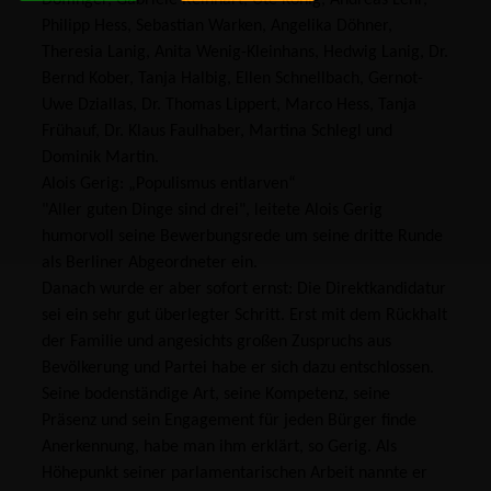
Philipp Hess, Sebastian Warken, Angelika Döhner,
Theresia Lanig, Anita Wenig-Kleinhans, Hedwig Lanig, Dr.
Bernd Kober, Tanja Halbig, Ellen Schnellbach, Gernot-
Uwe Dziallas, Dr. Thomas Lippert, Marco Hess, Tanja
Frühauf, Dr. Klaus Faulhaber, Martina Schlegl und
Dominik Martin.
Alois Gerig: „Populismus entlarven“
"Aller guten Dinge sind drei", leitete Alois Gerig
humorvoll seine Bewerbungsrede um seine dritte Runde
als Berliner Abgeordneter ein.
Danach wurde er aber sofort ernst: Die Direktkandidatur
sei ein sehr gut überlegter Schritt. Erst mit dem Rückhalt
der Familie und angesichts großen Zuspruchs aus
Bevölkerung und Partei habe er sich dazu entschlossen.
Seine bodenständige Art, seine Kompetenz, seine
Präsenz und sein Engagement für jeden Bürger finde
Anerkennung, habe man ihm erklärt, so Gerig. Als
Höhepunkt seiner parlamentarischen Arbeit nannte er