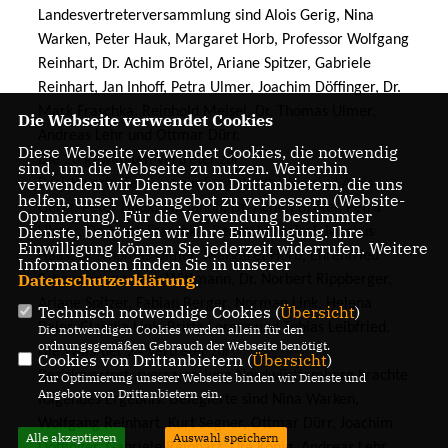
Landesvertreterversammlung sind Alois Gerig, Nina
Warken, Peter Hauk, Margaret Horb, Professor Wolfgang
Reinhart, Dr. Achim Brötel, Ariane Spitzer, Gabriele
Reinhart, Jan Inhoff, Petra Ulmer, Joachim Döffinger, Dr.
Mark Fraschka, Reinhold Meisel, Dr. Thomas Ulmer,
Die Webseite verwendet Cookies
Andreas Lehr und Ottmar Dürr.
Diese Webseite verwendet Cookies, die notwendig
Die 20 gewählten Vertreter zur
sind, um die Webseite zu nutzen. Weiterhin
verwenden wir Dienste von Drittanbietern, die uns
Bezirksvertreterversammlung Nordbaden sind Alois
helfen, unser Webangebot zu verbessern (Website-
Gerig, Peter Hauk, Jan Inhoff, Dr. Achim Brötel, Petra
Optmierung). Für die Verwendung bestimmter
Dienste, benötigen wir Ihre Einwilligung. Ihre
Ulmer, Dr. Mark Fraschka, Reinhold Meisel, Markus
Einwilligung können Sie jederzeit widerrufen. Weitere
Haas, Dr. Thomas Ulmer, Margaret Horb, Ehrenfried
Informationen finden Sie in unserer
Datenschutzerklärung
.
Scheuermann, Jens Wittmann, Dr. Norbert Rippberger,
Ariane Spitzer, Fabian Berger, Norman Link, Helena
Technisch notwendige Cookies (
Übersicht
)
Baier, Claudia Link, Britta Lorenz und Tobias Leibfried.
Die notwendigen Cookies werden allein für den
ordnungsgemäßen Gebrauch der Webseite benötigt.
Die Wahl der 24 Vertreter zur
Cookies von Drittanbietern (
Übersicht
)
Bezirksvertreterversammlung Nordwürttemberg brachte
Zur Optimierung unserer Webseite binden wir Dienste und
Angebote von Drittanbietern ein.
folgendes Ergebnis. Delegierte sind Nina Warken,
Wolfgang Reinhart, Kurt Segner, Ottmar Dürr, Joachim
Alle akzeptieren
Auswahl speichern
Döffinger, Gabriele Reinhart, Ute König, Andreas Lehr,