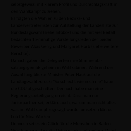
selbstgewiss, mit klarem Profil und Durchschlagskraft in
den Wahlkampf zu ziehen.
Es folgten die Wahlen zu den Bezirks- und
Landesvertreterlisten zur Aufstellung der Landesliste zur
Bundestagswahl (siehe Infobox) und die mit viel Beifall
bedachten 15-minütige Vorstellungsreden der beiden
Bewerber Alois Gerig und Margaret Horb (siehe weitere
Berichte).
Danach gaben die Delegierten ihre Stimme ab -
satzungsgemäß geheim in Wahlkabinen. Während der
Auszählung blickte Minister Peter Hauk auf die
Landtagswahl zurück: "So schlecht wie noch nie" habe
die CDU abgeschnitten. Dennoch habe man eine
Regierungsbeteiligung erreicht. Dass man nur
Juniorpartner sei, erkläre auch, warum man nicht alles,
was im Wahlkampf zugesagt wurde, umsetzen könne.
Lob für Nina Warken
Dennoch sei es ein Glück für die Menschen in Baden-
Württemberg, dass die Union wieder mitregiere. Dabei