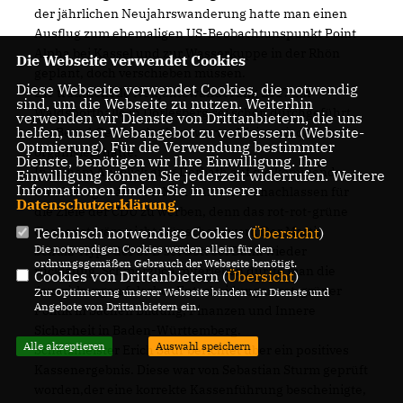
der jährlichen Neujahrswanderung hatte man einen
Ausflug zum ehemaligen US-Beobachtunspunkt Point
Alpha bei Kassel und zur Wasserkuppe in der Rhön
Die Webseite verwendet Cookies
geplant, doch verschieben müssen.
Diese Webseite verwendet Cookies, die notwendig
Die traditionelle Neujahrswanderung 2017 zur
sind, um die Webseite zu nutzen. Weiterhin
Waldsporthalle in Dörlesberg sei schon durchgeführt,
verwenden wir Dienste von Drittanbietern, die uns
helfen, unser Webangebot zu verbessern (Website-
die Bernd Geißler dankenswerter Weise wieder
Optmierung). Für die Verwendung bestimmter
organisiert hatte.
Dienste, benötigen wir Ihre Einwilligung. Ihre
In seinem Ausblick ging Dorbath auf die kommende
Einwilligung können Sie jederzeit widerrufen. Weitere
Informationen finden Sie in unserer
Bundestagswahl ein. Man dürfe nicht nachlassen für
Datenschutzerklärung
.
die Ziele der CDU zu werben, denn das rot-rot-grüne
Gespenst wäre nicht wünschenswert. Der Martin
Technisch notwendige Cookies (
Übersicht
)
Die notwendigen Cookies werden allein für den
Schulz-Hype der SPD sei Gott sei Dank wieder
ordnungsgemäßen Gebrauch der Webseite benötigt.
rückläufig. Schmerzlich miterleben durfte man die
Cookies von Drittanbietern (
Übersicht
)
Auswirkungen falscher Entscheidungen rot-grüner
Zur Optimierung unserer Webseite binden wir Dienste und
Angebote von Drittanbietern ein.
Politik in Sachen Bildung, Finanzen und Innere
Sicherheit in Baden-Württemberg.
Alle akzeptieren
Auswahl speichern
Schatzmeister Erich Saur berichtet über ein positives
Kassenergebnis. Diese war von Sebastian Sturm geprüft
worden,der eine korrekte Kassenführung bescheinigte,