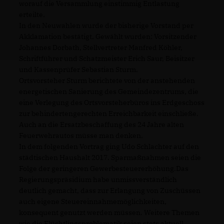
worauf die Versammlung einstimmig Entlastung
erteilte.
In den Neuwahlen wurde der bisherige Vorstand per
Akklamation bestätigt. Gewählt wurden: Vorsitzender
Johannes Dorbath, Stellvertreter Manfred Köhler,
Schriftführer und Schatzmeister Erich Saur, Beisitzer
und Kassenprüfer Sebastian Sturm.
Ortsvorsteher Sturm berichtete von der anstehenden
energetischen Sanierung des Gemeindezentrums, die
eine Verlegung des Ortsvorsteherbüros ins Erdgeschoss
zur behindertengerechten Erreichbarkeit einschließe.
Auch an die Ersatzbeschaffung des 24 Jahre alten
Feuerwehrautos müsse man denken.
In dem folgenden Vortrag ging Udo Schlachter auf den
städtischen Haushalt 2017. Sparmaßnahmen seien die
Folge der geringeren Gewerbesteuererhöhung.Das
Regierungspräsidium habe unmissverständlich
deutlich gemacht, dass zur Erlangung von Zuschüssen
auch eigene Steuereinnahmemöglichkeiten,
konsequent genutzt werden müssen. Weitere Themen
wie die Flüchtlingsproblematik seien stets aktuell.