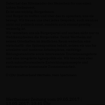
Dabei hat das Miteinander der Menschen für uns einen
hohen Stellenwert.
Es ist uns wichtig, Bürgerinnen
und Bürger zu treffen und über das zu sprechen, was sie
bewegt. Wir freuen uns über jedes Gespräch, auch wenn es
nicht nur politisch ernst, sondern auch einmal gesellig-
weinselig ist.
Wir verstehen uns als Bürgerpartei und suchen nicht nur zu
Wahlkampfzeiten die Bürgernähe. Damit Wertheim mit
seinen Ortschaften im ländlichen Raum weiterhin eine
wirtschaftli- che Spitzenposition behält, setzen wir uns für
attraktive und moderne Arbeitsplätze, vielfältige
Bildungsstandorte sowie interessante Tourismusangebote
und eine integrierte Agrarpolitik ein. Wir brauchen aber
auch zukunftsorientierte Entwicklungskonzepte und
zielorientierte kommunale Zusammenarbeit.
©
CDU-Stadtverband Wertheim, Hans Spachmann
Wertheimer Zeitung vom 09.05.2017 |
13.05.2017, 10:41 Uhr