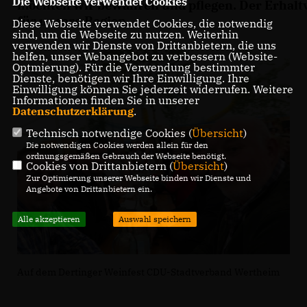
Die Webseite verwendet Cookies
möchten wir bewahren und pflegen. Der Erhaltv
für unsere Region.
Diese Webseite verwendet Cookies, die notwendig
sind, um die Webseite zu nutzen. Weiterhin
verwenden wir Dienste von Drittanbietern, die uns
helfen, unser Webangebot zu verbessern (Website-
Optmierung). Für die Verwendung bestimmter
Dienste, benötigen wir Ihre Einwilligung. Ihre
Einwilligung können Sie jederzeit widerrufen. Weitere
Informationen finden Sie in unserer
Datenschutzerklärung
.
Technisch notwendige Cookies (
Übersicht
)
Die notwendigen Cookies werden allein für den
ordnungsgemäßen Gebrauch der Webseite benötigt.
Cookies von Drittanbietern (
Übersicht
)
Zur Optimierung unserer Webseite binden wir Dienste und
Angebote von Drittanbietern ein.
Alle akzeptieren
Auswahl speichern
Auf dem Dertinger Weinfest CDU-Stadtverband Wertheim