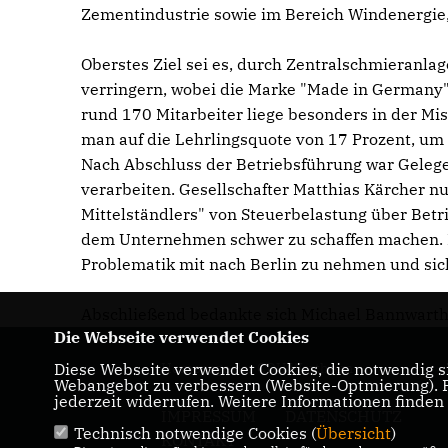
Zementindustrie sowie im Bereich Windenergie, 
Oberstes Ziel sei es, durch Zentralschmieranl
verringern, wobei die Marke "Made in Germany" i
rund 170 Mitarbeiter liege besonders in der Mi
man auf die Lehrlingsquote von 17 Prozent, um
Nach Abschluss der Betriebsführung war Gelege
verarbeiten. Gesellschafter Matthias Kärcher nu
Mittelständlers" von Steuerbelastung über Betri
dem Unternehmen schwer zu schaffen machen. 
Problematik mit nach Berlin zu nehmen und sic
Abschließend bedankte sich Michael Bannwarth f
Die Webseite verwendet Cookies
Diese Webseite verwendet Cookies, die notwendig si
Homepage der CDU Wertheim
Webangebot zu verbessern (Website-Optmierung). Fü
jederzeit widerrufen. Weitere Informationen finden
IMPRESSUM
DATENSCHUTZ
Technisch notwendige Cookies (
Übersicht
)
KONTAKT