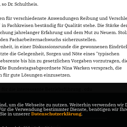
so Dr. Schultheis.
agen für verschiedenste Anwendungen Reibung und Verschle
n Fachkreisen beständig für Qualität stehe. Die Stärke de
schung jahrelanger Erfahrung und dem Mut zu Neuem. Stolz
 den Facharbeiternachwuchs sicherzustellen.
nheit, in einer Diskussionsrunde die gewonnenen Eindrüc
tzte die Gelegenheit, Sorgen und Nöte eines "typischen
ebsrente bis hin zu gesetzlichen Vorgaben vorzutragen, di
Die Bundestagsabgeordnete Nina Warken versprach, die
h für gute Lösungen einzusetzen.
ür die interessante Betriebsführung . cdu
nd, um die Webseite zu nutzen. Weiterhin verwenden wir Di
r die Verwendung bestimmter Dienste, benötigen wir Ihre 
CDU Baden-Württemberg
 Sie in unserer
Datenschutzerklärung
.
CDU Deutschlands