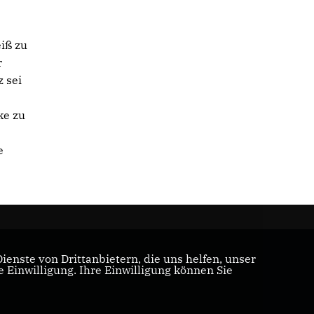
iß zu
r
 sei
ke zu
e
enste von Drittanbietern, die uns helfen, unser
Einwilligung. Ihre Einwilligung können Sie