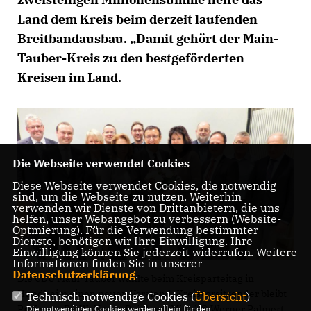
Land dem Kreis beim derzeit laufenden
Breitbandausbau. „Damit gehört der Main-
Tauber-Kreis zu den bestgeförderten
Kreisen im Land.
Die Webseite verwendet Cookies
Diese Webseite verwendet Cookies, die notwendig
sind, um die Webseite zu nutzen. Weiterhin
verwenden wir Dienste von Drittanbietern, die uns
helfen, unser Webangebot zu verbessern (Website-
Optmierung). Für die Verwendung bestimmter
Dienste, benötigen wir Ihre Einwilligung. Ihre
Einwilligung können Sie jederzeit widerrufen. Weitere
Informationen finden Sie in unserer
Datenschutzerklärung
.
Die CDU Main-Tauber wählte beim Kreisparteitag in
Hundheim einen neuen Vorstand. Kreisvorsitzender bleibt
Technisch notwendige Cookies (
Übersicht
)
Professor Dr. Wolfgang Reinhart (Mitte).© Werner Palmert
Die notwendigen Cookies werden allein für den