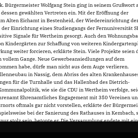
k. Bürgermeister Wolfgang Stein ging in seinem Grußwort a
essen gewählten Vertreten ein. Mit der Eröffnung der
im Alten Eichamt in Bestenheid, der Wiedereinrichtung de
 der Einrichtung eines Studiengangs der Fernuniversität 
sitive Signale für Wertheim gesorgt. Auch den Wohnungsba
n Kindergärten zur Schaffung von weiteren Kindergartenp
 weiter forcieren, erklärte Stein. Viele Projekte seien d
in vollem Gange. Neue Gewerbeansiedlungen auf dem
nommen habe, dürfe man nicht aus dem Auge verlieren.
lenneubau in Nassig, dem Abriss des alten Krankenhause
gen für die Turnhalle und das Hallenbad des Dietrich-
ommunalpolitik, wie sie die CDU in Wertheim verfolge, se
 Ehrenamt Ehrenamtliches Engagement mit 350 Vereinen u
orts oftmals gar nicht vorstellen, erklärte der Bürgermei
spielsweise bei der Sanierung des Rathauses in Kembach, 
nur stolz sein, betonte er. Die Versammlung endete mit ei