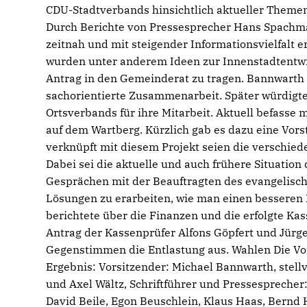
CDU-Stadtverbands hinsichtlich aktueller Themen i
Durch Berichte von Pressesprecher Hans Spachm
zeitnah und mit steigender Informationsvielfalt
wurden unter anderem Ideen zur Innenstadtentw
Antrag in den Gemeinderat zu tragen. Bannwarth 
sachorientierte Zusammenarbeit. Später würdigte 
Ortsverbands für ihre Mitarbeit. Aktuell befasse
auf dem Wartberg. Kürzlich gab es dazu eine Vors
verknüpft mit diesem Projekt seien die verschied
Dabei sei die aktuelle und auch frühere Situation
Gesprächen mit der Beauftragten des evangelisch
Lösungen zu erarbeiten, wie man einen besseren 
berichtete über die Finanzen und die erfolgte K
Antrag der Kassenprüfer Alfons Göpfert und Jürg
Gegenstimmen die Entlastung aus. Wahlen Die Vor
Ergebnis: Vorsitzender: Michael Bannwarth, stell
und Axel Wältz, Schriftführer und Pressespreche
David Beile, Egon Beuschlein, Klaus Haas, Bern