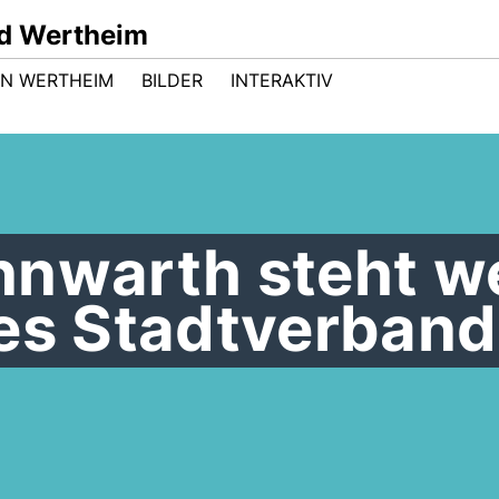
d Wertheim
 IN WERTHEIM
BILDER
INTERAKTIV
nnwarth steht we
des Stadtverban