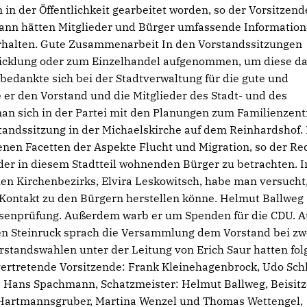
n der Öffentlichkeit gearbeitet worden, so der Vorsitzend
ann hätten Mitglieder und Bürger umfassende Informatio
 erhalten. Gute Zusammenarbeit In den Vorstandssitzungen
icklung oder zum Einzelhandel aufgenommen, um diese d
bedankte sich bei der Stadtverwaltung für die gute und
er den Vorstand und die Mitglieder des Stadt- und des
 man sich in der Partei mit den Planungen zum Familienzen
tandssitzung in der Michaelskirche auf dem Reinhardshof.
enen Facetten der Aspekte Flucht und Migration, so der Re
 der in diesem Stadtteil wohnenden Bürger zu betrachten. I
en Kirchenbezirks, Elvira Leskowitsch, habe man versucht
Kontakt zu den Bürgern herstellen könne. Helmut Ballweg
assenprüfung. Außerdem warb er um Spenden für die CDU. A
en Steinruck sprach die Versammlung dem Vorstand bei zw
standswahlen unter der Leitung von Erich Saur hatten fo
vertretende Vorsitzende: Frank Kleinehagenbrock, Udo Sch
r: Hans Spachmann, Schatzmeister: Helmut Ballweg, Beisitz
d Hartmannsgruber, Martina Wenzel und Thomas Wettengel,