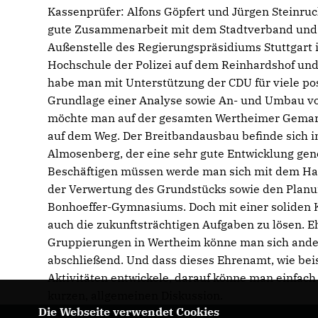
Kassenprüfer: Alfons Göpfert und Jürgen Steinruc
gute Zusammenarbeit mit dem Stadtverband und d
Außenstelle des Regierungspräsidiums Stuttgart 
Hochschule der Polizei auf dem Reinhardshof und
habe man mit Unterstützung der CDU für viele po
Grundlage einer Analyse sowie An- und Umbau vo
möchte man auf der gesamten Wertheimer Gemarkung
auf dem Weg. Der Breitbandausbau befinde sich 
Almosenberg, der eine sehr gute Entwicklung ge
Beschäftigen müssen werde man sich mit dem Hal
der Verwertung des Grundstücks sowie den Planun
Bonhoeffer-Gymnasiums. Doch mit einer soliden K
auch die zukunftsträchtigen Aufgaben zu lösen.
Gruppierungen in Wertheim könne man sich andern
abschließend. Und dass dieses Ehrenamt, wie bei
Aktivitäten entwickele, darauf könne man einfach 
kurzen, allgemeinen Diskussion.
Die Webseite verwendet Cookies