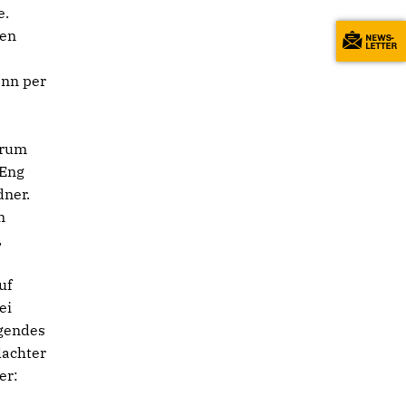
e.
nen
ann per
trum
 Eng
dner.
n
,
uf
ei
lgendes
lachter
er: