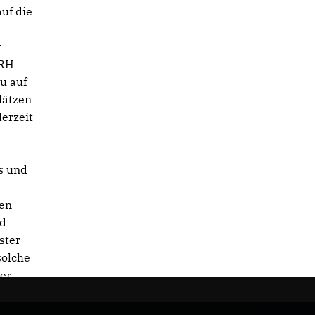
uf die
r
SRH
u auf
lätzen
erzeit
s und
ien
nd
ster
solche
ner