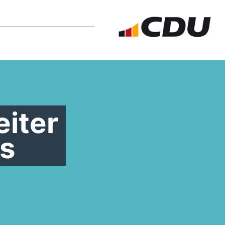
iter
ds