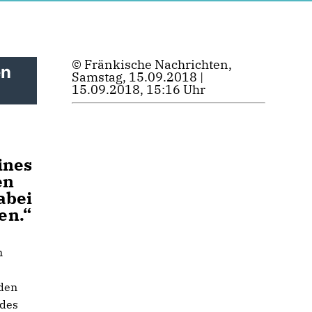
© Fränkische Nachrichten,
en
Samstag, 15.09.2018 |
15.09.2018, 15:16 Uhr
ines
en
abei
en.“
m
 den
 des