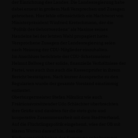
der Einrichtung des Landes. Die Landesregierung habe
dabei erneut in großem Maß Versprechen und Zusagen
gebrochen. Hier fehle offensichtlich ein Machtwort von
Ministerpräsident Winfried Kretschmann, der die
"Politik des Gehörtwerdens" als Maxime seines
Handelns bei der letzten Wahl propagiert hatte.
Versprochene Zusagen der Landesregierung seien
nach Meinung der CDU-Mitglieder einzuhalten.
Im Anschluss berichtete der CDU-Schatzmeister
Helmut Ballweg über solide, finanzielle Verhältnisse der
Partei, was auch ihm auch die Kassenprüfer in ihrem
Bericht bestätigten. Nach kurzer Aussprache zu den
Regularien wurde der gesamte Vorstand einstimmig
entlastet.
Oberbürgermeister Stefan Mikulicz wie auch
Fraktionsvorsitzender Udo Schlachter überbrachten
ihre Grüße und dankten für die stets gute und
kooperative Zusammenarbeit mit dem Stadtverband.
Auf die Flüchtlingspolitik eingehend, wies der OB mit
klaren Worten darauf hin, dass die
Einflussmöglichkeiten der Kommune sehr begrenzt