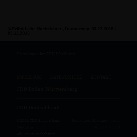
© Fränkische Nachrichten, Donnerstag, 03.12.2015 |
03.12.2015
Homepage der CDU Wertheim
IMPRESSUM
DATENSCHUTZ
KONTAKT
CDU Baden-Württemberg
CDU Deutschlands
© 2026 CDU Stadtverband
Realisation: Sharkness Media
Wertheim
GmbH & Co. KG
Alle Rechte vorbehalten.