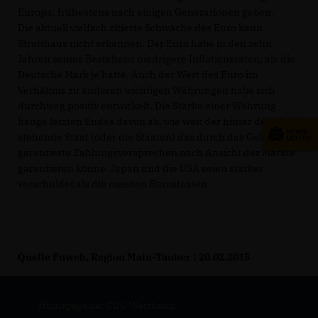
Europa, frühestens nach einigen Generationen geben.
Die aktuell vielfach zitierte Schwäche des Euro kann
Stratthaus nicht erkennen. Der Euro habe in den zehn
Jahren seines Bestehens niedrigere Inflationsraten, als die
Deutsche Mark je hatte. Auch der Wert des Euro im
Verhältnis zu anderen wichtigen Währungen habe sich
durchweg positiv entwickelt. Die Stärke einer Währung
hänge letzten Endes davon ab, wie weit der hinter dem Geld
stehende Staat (oder die Staaten) das durch das Geld
garantierte Zahlungsversprechen nach Ansicht der Märkte
garantieren könne. Japan und die USA seien stärker
verschuldet als die meisten Eurostaaten.
Quelle Fnweb, Region Main-Tauber | 20.02.2015
Homepage der CDU Wertheim