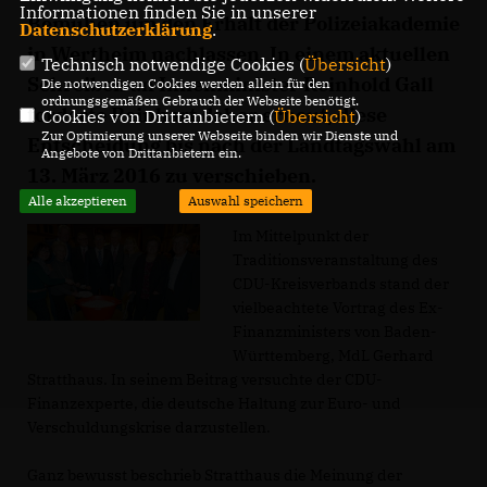
Informationen finden Sie in unserer
Bemühen um den Erhalt der Polizeiakademie
Datenschutzerklärung
.
in Wertheim nachlassen. In einem aktuellen
Technisch notwendige Cookies (
Übersicht
)
Schreiben an Innenminister Reinhold Gall
Die notwendigen Cookies werden allein für den
ordnungsgemäßen Gebrauch der Webseite benötigt.
forderte Reinhart daher erneut, diese
Cookies von Drittanbietern (
Übersicht
)
Zur Optimierung unserer Webseite binden wir Dienste und
Entscheidung bis nach der Landtagswahl am
Angebote von Drittanbietern ein.
13. März 2016 zu verschieben.
Alle akzeptieren
Auswahl speichern
Im Mittelpunkt der
Traditionsveranstaltung des
CDU-Kreisverbands stand der
vielbeachtete Vortrag des Ex-
Finanzministers von Baden-
Württemberg, MdL Gerhard
Stratthaus. In seinem Beitrag versuchte der CDU-
Finanzexperte, die deutsche Haltung zur Euro- und
Verschuldungskrise darzustellen.
Ganz bewusst beschrieb Stratthaus die Meinung der