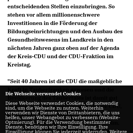
entscheidenden Stellen einzubringen. So
stehen vor allem millionenschwere
Investitionen in die Förderung der
Bildungseinrichtungen und den Ausbau des
Gesundheitswesens im Landkreis in den
nächsten Jahren ganz oben auf der Agenda
der Kreis-CDU und der CDU-Fraktion im
Kreistag.
"Seit 40 Jahren ist die CDU die maßgebliche
Kraft in Tauberfranken gewesen und die
Die Webseite verwendet Cookies
Bevölkerung des Taubertales ist damit gut
Diese Webseite verwendet Cookies, die notwendig
gefahren", so der Kreisvorsitzende der CDU,
sind, um die Webseite zu nutzen. Weiterhin
verwenden wir Dienste von Drittanbietern, die uns
Professor Dr. Wolfgang Reinhart, beim
helfen, unser Webangebot zu verbessern (Website-
Optmierung). Für die Verwendung bestimmter
politischen Aschermittwoch in Hundheim.
Dienste, benötigen wir Ihre Einwilligung. Ihre
Er werde deshalb auch nicht in seinem
Einwilligung können Sie jederzeit widerrufen. Weitere