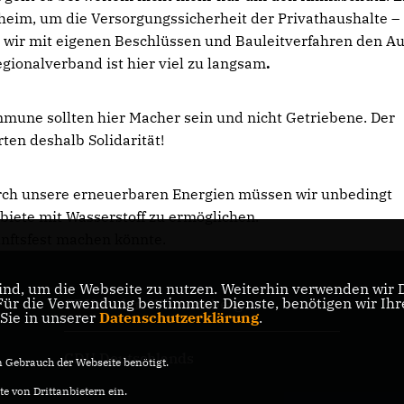
heim, um die Versorgungssicherheit der Privathaushalte –
wir mit eigenen Beschlüssen und Bauleitverfahren den A
gionalverband ist hier viel zu langsam
.
mmune sollten hier Macher sein und nicht Getriebene. Der
en deshalb Solidarität!
urch unsere erneuerbaren Energien müssen wir unbedingt
iete mit Wasserstoff zu ermöglichen.
unftsfest machen könnte.
nd, um die Webseite zu nutzen. Weiterhin verwenden wir Di
r die Verwendung bestimmter Dienste, benötigen wir Ihre 
CDU Baden-Württemberg
 Sie in unserer
Datenschutzerklärung
.
CDU Deutschlands
Gebrauch der Webseite benötigt.
e von Drittanbietern ein.