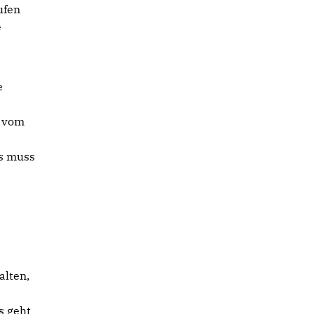
ufen
e
e
g vom
s muss
alten,
s geht