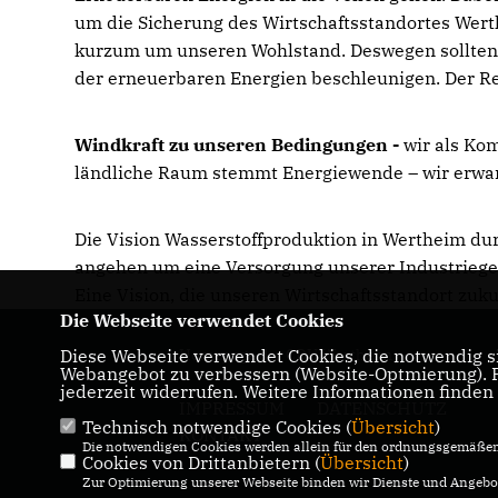
um die Sicherung des Wirtschaftsstandortes Wert
kurzum um unseren Wohlstand. Deswegen sollten 
der erneuerbaren Energien beschleunigen. Der Re
Windkraft zu unseren Bedingungen -
wir als Ko
ländliche Raum stemmt Energiewende – wir erwart
Die Vision Wasserstoffproduktion in Wertheim d
angehen um eine Versorgung unserer Industriegeb
Eine Vision, die unseren Wirtschaftsstandort zuk
Die Webseite verwendet Cookies
Diese Webseite verwendet Cookies, die notwendig si
Homepage der CDU Wertheim
Webangebot zu verbessern (Website-Optmierung). Fü
jederzeit widerrufen. Weitere Informationen finden
IMPRESSUM
DATENSCHUTZ
Technisch notwendige Cookies (
Übersicht
)
KONTAKT
Die notwendigen Cookies werden allein für den ordnungsgemäßen 
Cookies von Drittanbietern (
Übersicht
)
Zur Optimierung unserer Webseite binden wir Dienste und Angebot