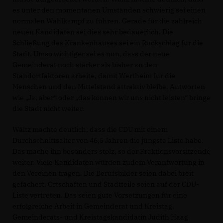
es unter den momentanen Umständen schwierig sei einen
normalen Wahlkampf zu führen. Gerade für die zahlreich
neuen Kandidaten sei dies sehr bedauerlich. Die
Schließung des Krankenhauses sei ein Rückschlag für die
Stadt. Umso wichtiger sei es nun, dass der neue
Gemeinderat noch stärker als bisher an den
Standortfaktoren arbeite, damit Wertheim für die
Menschen und den Mittelstand attraktiv bleibe. Antworten
wie „Ja, aber“ oder „das können wir uns nicht leisten“ bringe
die Stadt nicht weiter.
Wältz machte deutlich, dass die CDU mit einem
Durchschnittsalter von 46,5 Jahren die jüngste Liste habe.
Das mache ihn besonders stolz, so der Fraktionsvorsitzende
weiter. Viele Kandidaten würden zudem Verantwortung in
den Vereinen tragen. Die Berufsbilder seien dabei breit
gefächert. Ortschaften und Stadtteile seien auf der CDU-
Liste vertreten. Das seien gute Vorsetzungen für eine
erfolgreiche Arbeit in Gemeinderat und Kreistag.
Gemeinderats- und Kreistagskandidatin Judith Haag