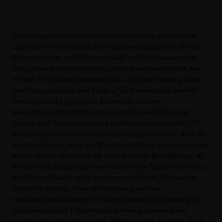
Bei der anschließenden Wahlversammlung im Gasthaus
Zum Ross“ stellten sich die einzelnen Kandidaten für die
Gemeinderats- und Kreistagswahl vor. Die anwesenden
Bürgerinnen und Bürger zeigten sich enttäuscht vom Aus
für das Wertheimer Krankenhaus. Zu dem Thema gab es
erwartungsgemäß viele Fragen. Viele seien nach wie vor
fassungslos. Es gibt große Bedenken, ob eine
bedarfsgerechte Notfallversorgung ohne ein Haus der
Grund- und Regelversorgung überhaupt möglich sei. CDU-
Fraktionsvorsitzender Axel Wältz machte deutlich, dass es
unerträglich sei, dass die Wirtschaftlichkeit mehr gewichtet
werde als der medizinische Bedarf für die Bevölkerung. 80
Prozent der Krankenhäuser würden rote Zahlen schreiben,
zahlreiche Häuser seien insolvenzgefährdet. Das sei ein
Fehler im System. Dass es trotz den positiven
Grundsatzbeschlüssen von Gemeinderat und Kreistag für
eine kommunale Trägerschaft so weit gekommen sei,
müsse aufgearbeitet werden. Wältz machte deutlich, dass