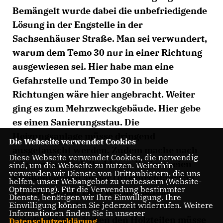
Bemängelt wurde dabei die unbefriedigende
Lösung in der Engstelle in der
Sachsenhäuser Straße. Man sei verwundert,
warum dem Temo 30 nur in einer Richtung
ausgewiesen sei. Hier habe man eine
Gefahrstelle und Tempo 30 in beide
Richtungen wäre hier angebracht. Weiter
ging es zum Mehrzweckgebäude. Hier gebe
es einen Sanierungsstau. Die
Heizungsanlage müsse dringend
Die Webseite verwendet Cookies
ausgetauscht werden. Zudem mache nach
Diese Webseite verwendet Cookies, die notwendig
wie vor das Dach Probleme. Zudem seien
sind, um die Webseite zu nutzen. Weiterhin
verwenden wir Dienste von Drittanbietern, die uns
Straßenlampen an der Ortsdurchfahrt an
helfen, unser Webangebot zu verbessern (Website-
Optmierung). Für die Verwendung bestimmter
der L508 schon viele Wochen defekt.
Dienste, benötigen wir Ihre Einwilligung. Ihre
Einwilligung können Sie jederzeit widerrufen. Weitere
Sanierungsbedarf gebe es auch an der
Informationen finden Sie in unserer
Friedhofshalle. Neben den Holzteilen müsse
Datenschutzerklärung
.