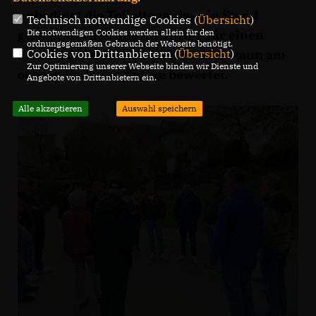
unbedingt die Toilettenanlage in Stand
Technisch notwendige Cookies (
Übersicht
)
Die notwendigen Cookies werden allein für den
gesetzt werden. Als unwürdig für einen
ordnungsgemäßen Gebrauch der Webseite benötigt.
Cookies von Drittanbietern (
Übersicht
)
Friedhof wurde der Maschendrahtzaun am
Zur Optimierung unserer Webseite binden wir Dienste und
oberen Ende der Anlage bewertet.
Angebote von Drittanbietern ein.
Alle akzeptieren
Auswahl speichern