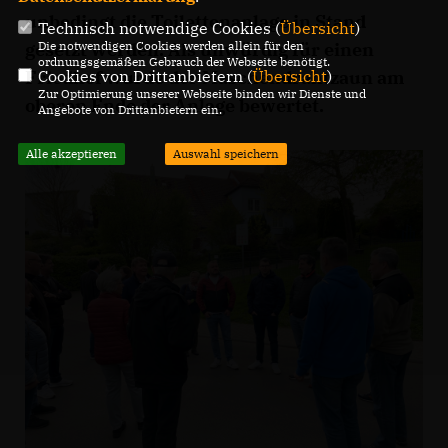
unbedingt die Toilettenanlage in Stand
Technisch notwendige Cookies (
Übersicht
)
Die notwendigen Cookies werden allein für den
gesetzt werden. Als unwürdig für einen
ordnungsgemäßen Gebrauch der Webseite benötigt.
Cookies von Drittanbietern (
Übersicht
)
Friedhof wurde der Maschendrahtzaun am
Zur Optimierung unserer Webseite binden wir Dienste und
oberen Ende der Anlage bewertet.
Angebote von Drittanbietern ein.
Alle akzeptieren
Auswahl speichern