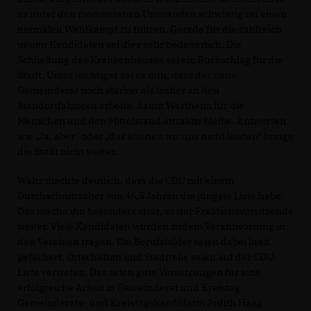
es unter den momentanen Umständen schwierig sei einen
normalen Wahlkampf zu führen. Gerade für die zahlreich
neuen Kandidaten sei dies sehr bedauerlich. Die
Schließung des Krankenhauses sei ein Rückschlag für die
Stadt. Umso wichtiger sei es nun, dass der neue
Gemeinderat noch stärker als bisher an den
Standortfaktoren arbeite, damit Wertheim für die
Menschen und den Mittelstand attraktiv bleibe. Antworten
wie „Ja, aber“ oder „das können wir uns nicht leisten“ bringe
die Stadt nicht weiter.
Wältz machte deutlich, dass die CDU mit einem
Durchschnittsalter von 46,5 Jahren die jüngste Liste habe.
Das mache ihn besonders stolz, so der Fraktionsvorsitzende
weiter. Viele Kandidaten würden zudem Verantwortung in
den Vereinen tragen. Die Berufsbilder seien dabei breit
gefächert. Ortschaften und Stadtteile seien auf der CDU-
Liste vertreten. Das seien gute Vorsetzungen für eine
erfolgreiche Arbeit in Gemeinderat und Kreistag.
Gemeinderats- und Kreistagskandidatin Judith Haag