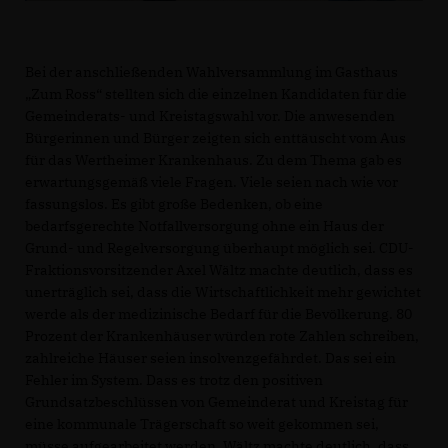
Bei der anschließenden Wahlversammlung im Gasthaus
Zum Ross“ stellten sich die einzelnen Kandidaten für die
Gemeinderats- und Kreistagswahl vor. Die anwesenden
Bürgerinnen und Bürger zeigten sich enttäuscht vom Aus
für das Wertheimer Krankenhaus. Zu dem Thema gab es
erwartungsgemäß viele Fragen. Viele seien nach wie vor
fassungslos. Es gibt große Bedenken, ob eine
bedarfsgerechte Notfallversorgung ohne ein Haus der
Grund- und Regelversorgung überhaupt möglich sei. CDU-
Fraktionsvorsitzender Axel Wältz machte deutlich, dass es
unerträglich sei, dass die Wirtschaftlichkeit mehr gewichtet
werde als der medizinische Bedarf für die Bevölkerung. 80
Prozent der Krankenhäuser würden rote Zahlen schreiben,
zahlreiche Häuser seien insolvenzgefährdet. Das sei ein
Fehler im System. Dass es trotz den positiven
Grundsatzbeschlüssen von Gemeinderat und Kreistag für
eine kommunale Trägerschaft so weit gekommen sei,
müsse aufgearbeitet werden. Wältz machte deutlich, dass