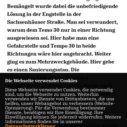
Bemängelt wurde dabei die unbefriedigende
Lösung in der Engstelle in der
Sachsenhäuser Straße. Man sei verwundert,
warum dem Temo 30 nur in einer Richtung
ausgewiesen sei. Hier habe man eine
Gefahrstelle und Tempo 30 in beide
Richtungen wäre hier angebracht. Weiter
ging es zum Mehrzweckgebäude. Hier gebe
es einen Sanierungsstau. Die
Heizungsanlage müsse dringend
Die Webseite verwendet Cookies
ausgetauscht werden. Zudem mache nach
Diese Webseite verwendet Cookies, die notwendig
wie vor das Dach Probleme. Zudem seien
sind, um die Webseite zu nutzen. Weiterhin
verwenden wir Dienste von Drittanbietern, die uns
Straßenlampen an der Ortsdurchfahrt an
helfen, unser Webangebot zu verbessern (Website-
Optmierung). Für die Verwendung bestimmter
der L508 schon viele Wochen defekt.
Dienste, benötigen wir Ihre Einwilligung. Ihre
Einwilligung können Sie jederzeit widerrufen. Weitere
Sanierungsbedarf gebe es auch an der
Informationen finden Sie in unserer
Friedhofshalle. Neben den Holzteilen müsse
Datenschutzerklärung
.