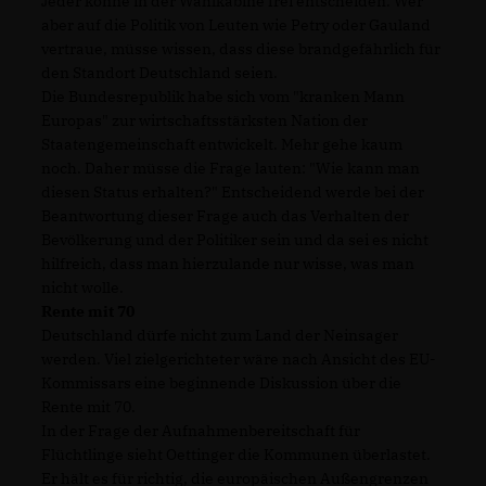
Jeder könne in der Wahlkabine frei entscheiden. Wer
aber auf die Politik von Leuten wie Petry oder Gauland
vertraue, müsse wissen, dass diese brandgefährlich für
den Standort Deutschland seien.
Die Bundesrepublik habe sich vom "kranken Mann
Europas" zur wirtschaftsstärksten Nation der
Staatengemeinschaft entwickelt. Mehr gehe kaum
noch. Daher müsse die Frage lauten: "Wie kann man
diesen Status erhalten?" Entscheidend werde bei der
Beantwortung dieser Frage auch das Verhalten der
Bevölkerung und der Politiker sein und da sei es nicht
hilfreich, dass man hierzulande nur wisse, was man
nicht wolle.
Rente mit 70
Deutschland dürfe nicht zum Land der Neinsager
werden. Viel zielgerichteter wäre nach Ansicht des EU-
Kommissars eine beginnende Diskussion über die
Rente mit 70.
In der Frage der Aufnahmenbereitschaft für
Flüchtlinge sieht Oettinger die Kommunen überlastet.
Er hält es für richtig, die europäischen Außengrenzen