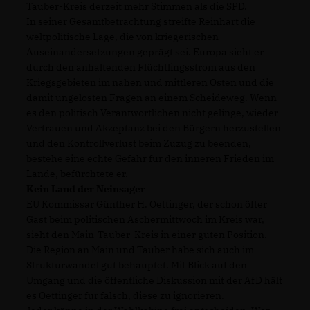
Tauber-Kreis derzeit mehr Stimmen als die SPD.
In seiner Gesamtbetrachtung streifte Reinhart die
weltpolitische Lage, die von kriegerischen
Auseinandersetzungen geprägt sei. Europa sieht er
durch den anhaltenden Flüchtlingsstrom aus den
Kriegsgebieten im nahen und mittleren Osten und die
damit ungelösten Fragen an einem Scheideweg. Wenn
es den politisch Verantwortlichen nicht gelinge, wieder
Vertrauen und Akzeptanz bei den Bürgern herzustellen
und den Kontrollverlust beim Zuzug zu beenden,
bestehe eine echte Gefahr für den inneren Frieden im
Lande, befürchtete er.
Kein Land der Neinsager
EU Kommissar Günther H. Oettinger, der schon öfter
Gast beim politischen Aschermittwoch im Kreis war,
sieht den Main-Tauber-Kreis in einer guten Position.
Die Region an Main und Tauber habe sich auch im
Strukturwandel gut behauptet. Mit Blick auf den
Umgang und die öffentliche Diskussion mit der AfD hält
es Oettinger für falsch, diese zu ignorieren.