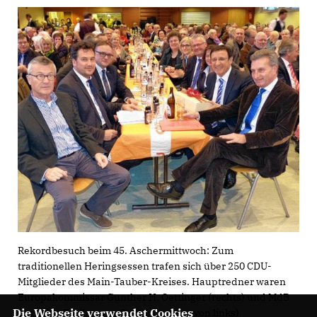
Rekordbesuch beim 45. Aschermittwoch: Zum
traditionellen Heringsessen trafen sich über 250 CDU-
Mitglieder des Main-Tauber-Kreises. Hauptredner waren
Europakommissar Günther H. Oettinger (rechts) und MdB
Die Webseite verwendet Cookies
Christian Freiher von Stetten(zweiter von links)