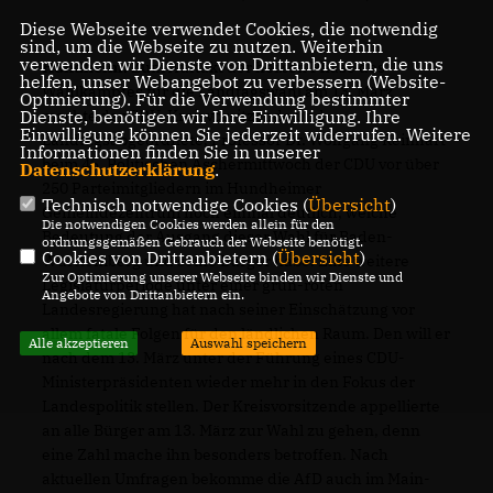
Diese Webseite verwendet Cookies, die notwendig
sind, um die Webseite zu nutzen. Weiterhin
verwenden wir Dienste von Drittanbietern, die uns
Hundheim.
Zum Auftakt der heißen Phase des
helfen, unser Webangebot zu verbessern (Website-
Wahlkampfes für die Landtagswahl am 13. März
Optmierung). Für die Verwendung bestimmter
machte der CDU-Kreisvorsitzende und
Dienste, benötigen wir Ihre Einwilligung. Ihre
Einwilligung können Sie jederzeit widerrufen. Weitere
Landtagsabgeordnete, Professor Dr. Wolfgang Reinhart
Informationen finden Sie in unserer
beim 45. Politischen Aschermittwoch der CDU vor über
Datenschutzerklärung
.
250 Parteimitgliedern im Hundheimer
Technisch notwendige Cookies (
Übersicht
)
Gemeindezentrum noch einmal deutlich, welche
Die notwendigen Cookies werden allein für den
Bedeutung der Ausgang dieser Wahl für Baden-
ordnungsgemäßen Gebrauch der Webseite benötigt.
Cookies von Drittanbietern (
Übersicht
)
Württemberg und seine Bürger habe. Eine weitere
Zur Optimierung unserer Webseite binden wir Dienste und
Legislaturperiode unter einer grün-roten
Angebote von Drittanbietern ein.
Landesregierung hat nach seiner Einschätzung vor
allem fatale Folgen für den ländlichen Raum. Den will er
Alle akzeptieren
Auswahl speichern
nach dem 13. März unter der Führung eines CDU-
Ministerpräsidenten wieder mehr in den Fokus der
Landespolitik stellen. Der Kreisvorsitzende appellierte
an alle Bürger am 13. März zur Wahl zu gehen, denn
eine Zahl mache ihn besonders betroffen. Nach
aktuellen Umfragen bekomme die AfD auch im Main-