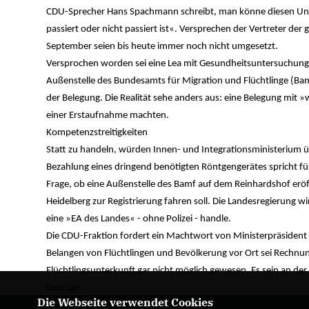
CDU-Sprecher Hans Spachmann schreibt, man könne diesen Unm
passiert oder nicht passiert ist«. Versprechen der Vertreter der
September seien bis heute immer noch nicht umgesetzt.
Versprochen worden sei eine Lea mit Gesundheitsuntersuchung v
Außenstelle des Bundesamts für Migration und Flüchtlinge (Ba
der Belegung. Die Realität sehe anders aus: eine Belegung mit »
einer Erstaufnahme machten.
Kompetenzstreitigkeiten
Statt zu handeln, würden Innen- und Integrationsministerium 
Bezahlung eines dringend benötigten Röntgengerätes spricht für 
Frage, ob eine Außenstelle des Bamf auf dem Reinhardshof eröf
Heidelberg zur Registrierung fahren soll. Die Landesregierung wi
eine »EA des Landes« - ohne Polizei - handle.
Die CDU-Fraktion fordert ein Machtwort von Ministerpräsident
Belangen von Flüchtlingen und Bevölkerung vor Ort sei Rechnu
Flüchtlingsunterkunft gar nicht möglich gewesen. Es sein an der
beitrage.
Die Webseite verwendet Cookies