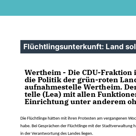
Flüchtlingsunterkunft: Land so
Wertheim
- Die CDU-Frak­ti­on i
die Po­li­tik der grün-ro­ten La
auf­nah­me­s­tel­le Wert­heim. Der
tel­le (Lea) mit al­len Funk­tio­
Ein­rich­tung un­ter an­de­rem oh­n
Die Flüchtlinge hätten mit ihren Protesten am vergangenen Woch
habe. Bei Gesprächen der Flüchtlinge mit der Stadtverwaltung ha
in der Verantwortung des Landes liegen.