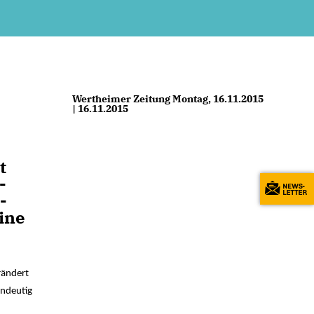
Wertheimer Zeitung Montag, 16.11.2015
| 16.11.2015
t
­
­
i­ne
rändert
indeutig