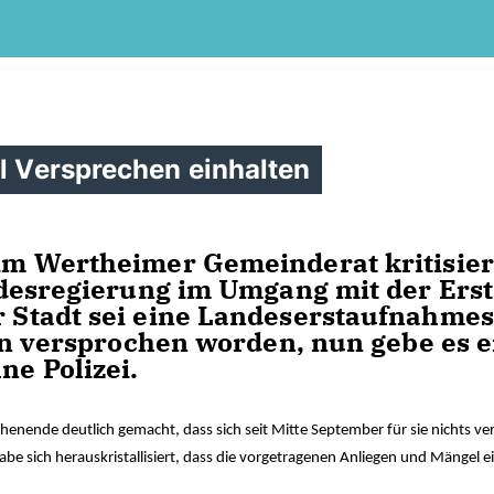
ll Versprechen einhalten
m Wert­hei­mer Ge­mein­de­rat kri­ti­sier
n­des­re­gie­rung im Um­gang mit der Erst
 Stadt sei ei­ne Lan­de­serst­auf­nah­me­s
nen ver­spro­chen wor­den, nun ge­be es e
e Po­li­zei.
enende deutlich gemacht, dass sich seit Mitte September für sie nichts ve
be sich herauskristallisiert, dass die vorgetragenen Anliegen und Mängel e