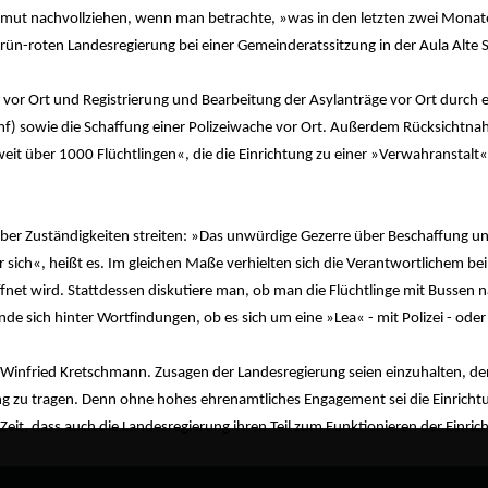
ut nachvollziehen, wenn man betrachte, »was in den letzten zwei Mona
 grün-roten Landesregierung bei einer Gemeinderatssitzung in der Aula Alte 
or Ort und Registrierung und Bearbeitung der Asylanträge vor Ort durch 
mf) sowie die Schaffung einer Polizeiwache vor Ort. Außerdem Rücksichtna
weit über 1000 Flüchtlingen«, die die Einrichtung zu einer »Verwahranstalt«
über Zuständigkeiten streiten: »Das unwürdige Gezerre über Beschaffung u
sich«, heißt es. Im gleichen Maße verhielten sich die Verantwortlichem bei
fnet wird. Stattdessen diskutiere man, ob man die Flüchtlinge mit Bussen 
nde sich hinter Wortfindungen, ob es sich um eine »Lea« - mit Polizei - ode
 Winfried Kretschmann. Zusagen der Landesregierung seien einzuhalten, de
ng zu tragen. Denn ohne hohes ehrenamtliches Engagement sei die Einricht
 Zeit, dass auch die Landesregierung ihren Teil zum Funktionieren der Einric