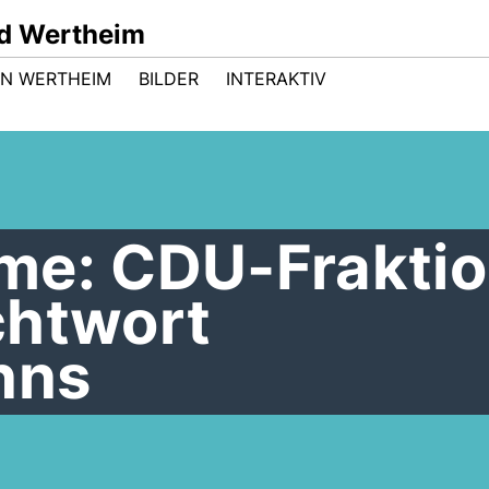
d Wertheim
 IN WERTHEIM
BILDER
INTERAKTIV
me: CDU-Frakti
chtwort
nns