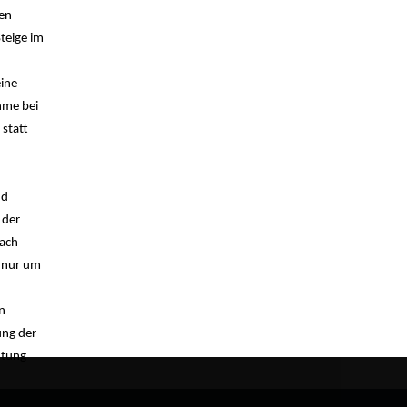
ten
Steige im
eine
hme bei
 statt
nd
 der
nach
r nur um
n
ung der
htung