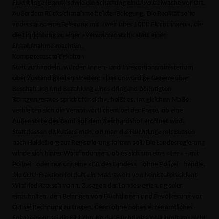
Flüchtlinge (Bamf) sowie die Schaffung einer Polizeiwache vor Ort.
Außerdem Rücksichtnahme bei der Belegung. Die Realität sehe
anders aus: eine Belegung mit »weit über 1000 Flüchtlingen«, die
die Einrichtung zu einer »Verwahranstalt« statt einer
Erstaufnahme machten.
Kompetenzstreitigkeiten
Statt zu handeln, würden Innen- und Integrationsministerium
über Zuständigkeiten streiten: »Das unwürdige Gezerre über
Beschaffung und Bezahlung eines dringend benötigten
Röntgengerätes spricht für sich«, heißt es. Im gleichen Maße
verhielten sich die Verantwortlichem bei der Frage, ob eine
Außenstelle des Bamf auf dem Reinhardshof eröffnet wird.
Stattdessen diskutiere man, ob man die Flüchtlinge mit Bussen
nach Heidelberg zur Registrierung fahren soll. Die Landesregierung
winde sich hinter Wortfindungen, ob es sich um eine »Lea« - mit
Polizei - oder nur um eine »EA des Landes« - ohne Polizei - handle.
Die CDU-Fraktion fordert ein Machtwort von Ministerpräsident
Winfried Kretschmann. Zusagen der Landesregierung seien
einzuhalten, den Belangen von Flüchtlingen und Bevölkerung vor
Ort sei Rechnung zu tragen. Denn ohne hohes ehrenamtliches
Engagement sei die Einrichtung der Flüchtlingsunterkunft gar nicht