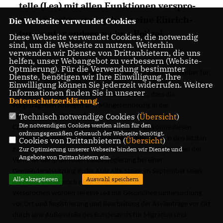
tel­le (Lea) mit al­len Funk­tio­nen ver­spro­
chen wor­den, nun ge­be es ei­ne Ein­rich­
Die Webseite verwendet Cookies
tung un­ter an­de­rem oh­ne Po­li­zei.
Diese Webseite verwendet Cookies, die notwendig
sind, um die Webseite zu nutzen. Weiterhin
verwenden wir Dienste von Drittanbietern, die uns
helfen, unser Webangebot zu verbessern (Website-
Die Flüchtlinge hätten mit ihren Protesten am vergangenen
Optmierung). Für die Verwendung bestimmter
Wochenende deutlich gemacht, dass sich seit Mitte September für
Dienste, benötigen wir Ihre Einwilligung. Ihre
Einwilligung können Sie jederzeit widerrufen. Weitere
sie nichts verändert habe. Bei Gesprächen der Flüchtlinge mit der
Informationen finden Sie in unserer
Stadtverwaltung habe sich herauskristallisiert, dass die
Datenschutzerklärung
.
vorgetragenen Anliegen und Mängel eindeutig in der
Technisch notwendige Cookies (
Übersicht
)
Verantwortung des Landes liegen.
Die notwendigen Cookies werden allein für den
CDU-Sprecher Hans Spachmann schreibt, man könne diesen
ordnungsgemäßen Gebrauch der Webseite benötigt.
Unmut nachvollziehen, wenn man betrachte, »was in den letzten
Cookies von Drittanbietern (
Übersicht
)
Zur Optimierung unserer Webseite binden wir Dienste und
zwei Monaten passiert oder nicht passiert ist«. Versprechen der
Angebote von Drittanbietern ein.
Vertreter der grün-roten Landesregierung bei einer
Gemeinderatssitzung in der Aula Alte Steige im September seien
Alle akzeptieren
Auswahl speichern
bis heute immer noch nicht umgesetzt.
Versprochen worden sei eine Lea mit Gesundheitsuntersuchung
vor Ort und Registrierung und Bearbeitung der Asylanträge vor Ort
durch eine Außenstelle des Bundesamts für Migration und