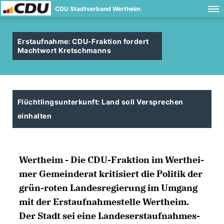
CDU Stadtverband Wertheim
Erstaufnahme: CDU-Fraktion fordert
Machtwort Kretschmanns
Flüchtlingsunterkunft: Land soll Versprechen
einhalten
Wertheim
- Die CDU-Frak­ti­on im Wert­hei­
mer Ge­mein­de­rat kri­ti­siert die Po­li­tik der
grün-ro­ten Lan­des­re­gie­rung im Um­gang
mit der Erst­auf­nah­me­s­tel­le Wert­heim.
Der Stadt sei ei­ne Lan­de­serst­auf­nah­me­s­